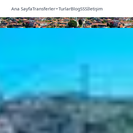
Ana Sayfa
Transferler
Turlar
Blog
SSS
İletişim
 Gün, Bir Lezzet…