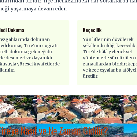
klarından biridir. İlçe merkezindeki dar sokaklarda hâlâ
neği yaşatmaya devam eder.
ledi Dokuma
Keçecilik
 tezgahlarında dokunan
Yün liflerinin dövülerek
ledi kumaş, Tire'nin coğrafi
şekillendirildiği keçecilik,
aretli dokuma geleneğidir.
Tire'de hâlâ geleneksel
de desenleri ve dayanıklı
yöntemlerle sürdürülen 
kusuyla yöresel kıyafetlerde
zanaatlardan biridir; ke
lanılır.
ve keçe eşyalar bu atölye
üretilir.
Tire'ye Nasıl ve Ne Zaman Gidilir?