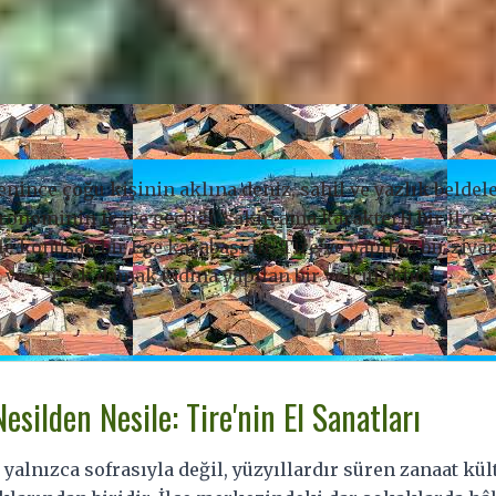
R / TIRE
Saklı Hazinesi:
enince çoğu kişinin aklına deniz, sahil ve yazlık beldele
, Bir Lezzet
ronominin iç içe geçtiği, sakin ama karakterli bir ilçe 
 Gün
e konuşan bir Ege kasabasıdır. Tire’ye yapılan bir ziyar
 ve gerçek damak tadına yapılan bir yolculuktur.
culuğu
Nesilden Nesile: Tire'nin El Sanatları
, yalnızca sofrasıyla değil, yüzyıllardır süren zanaat kü