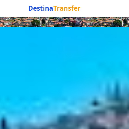
Destina
Transfer
Anasayfa
/
Blog
/
🌿 Ege’nin Saklı Hazinesi: Tire’de Bir