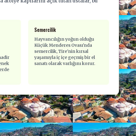
 atölye kapılarını açık tutan ustalar, bu
Semercilik
Hayvancılığın yoğun olduğu
Küçük Menderes Ovası'nda
semercilik, Tire'nin kırsal
nadir
yaşamıyla iç içe geçmiş bir el
penek
sanatı olarak varlığını korur.
lerde