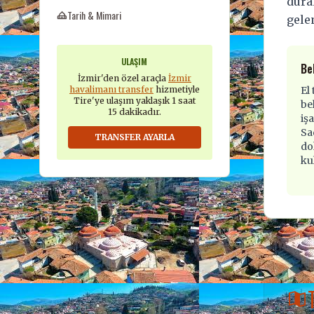
dura
Tarih & Mimari
gele
ULAŞIM
Be
İzmir'den özel araçla
İzmir
havalimanı transfer
hizmetiyle
El
Tire'ye ulaşım yaklaşık 1 saat
be
15 dakikadır.
iş
Sa
TRANSFER AYARLA
do
kul