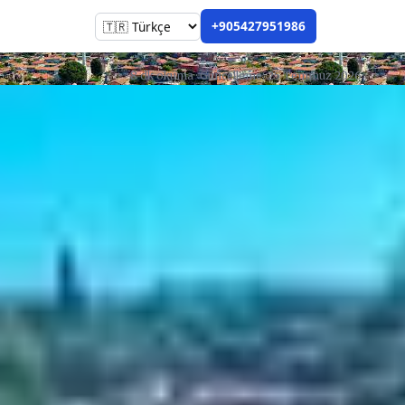
+905427951986
8 dk okuma · Güncelleme: 25 Temmuz 2026