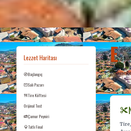
İZMI
🌿 Ege’nin 
E
ge d
Lezzet Haritası
gast
Tire’de Bir
kültürüyl
geleneğe
Başlangıç
Yol
Salı Pazarı
Tire Köftesi
Orijinal Tost
Çamur Peyniri
Tire
Tatlı Final