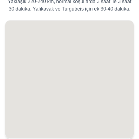
Yaklaşık 220-240 km, normal koşullarda 3 saat ile 3 saat
30 dakika. Yalıkavak ve Turgutreis için ek 30-40 dakika.