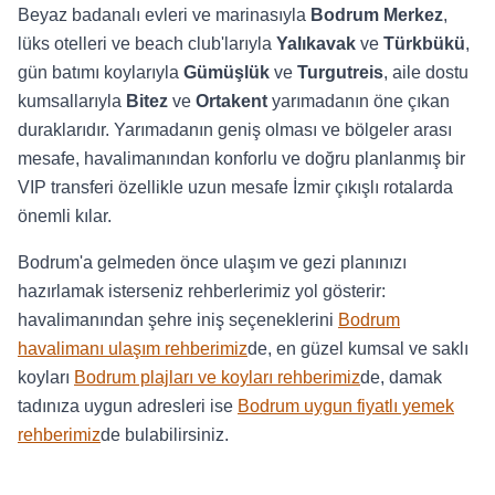
Beyaz badanalı evleri ve marinasıyla
Bodrum Merkez
,
lüks otelleri ve beach club'larıyla
Yalıkavak
ve
Türkbükü
,
gün batımı koylarıyla
Gümüşlük
ve
Turgutreis
, aile dostu
kumsallarıyla
Bitez
ve
Ortakent
yarımadanın öne çıkan
duraklarıdır. Yarımadanın geniş olması ve bölgeler arası
mesafe, havalimanından konforlu ve doğru planlanmış bir
VIP transferi özellikle uzun mesafe İzmir çıkışlı rotalarda
önemli kılar.
Bodrum'a gelmeden önce ulaşım ve gezi planınızı
hazırlamak isterseniz rehberlerimiz yol gösterir:
havalimanından şehre iniş seçeneklerini
Bodrum
havalimanı ulaşım rehberimiz
de, en güzel kumsal ve saklı
koyları
Bodrum plajları ve koyları rehberimiz
de, damak
tadınıza uygun adresleri ise
Bodrum uygun fiyatlı yemek
rehberimiz
de bulabilirsiniz.