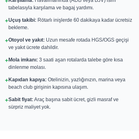
Karşılama:
Havalimanında (ADB veya BJV) isim
+
tabelasıyla karşılama ve bagaj yardımı.
Uçuş takibi:
Rötarlı inişlerde 60 dakikaya kadar ücretsiz
+
bekleme.
Otoyol ve yakıt:
Uzun mesafe rotada HGS/OGS geçişi
+
ve yakıt ücrete dahildir.
Mola imkanı:
3 saati aşan rotalarda talebe göre kısa
+
dinlenme molası.
Kapıdan kapıya:
Otelinizin, yazlığınızın, marina veya
+
beach club girişinin kapısına ulaşım.
Sabit fiyat:
Araç başına sabit ücret, gizli masraf ve
+
sürpriz maliyet yok.