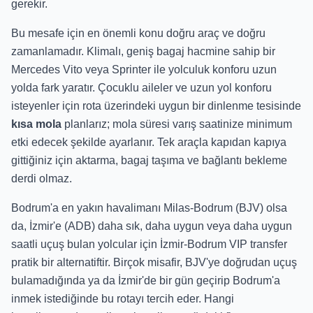
gerekir.
Bu mesafe için en önemli konu doğru araç ve doğru
zamanlamadır. Klimalı, geniş bagaj hacmine sahip bir
Mercedes Vito veya Sprinter ile yolculuk konforu uzun
yolda fark yaratır. Çocuklu aileler ve uzun yol konforu
isteyenler için rota üzerindeki uygun bir dinlenme tesisinde
kısa mola
planlarız; mola süresi varış saatinize minimum
etki edecek şekilde ayarlanır. Tek araçla kapıdan kapıya
gittiğiniz için aktarma, bagaj taşıma ve bağlantı bekleme
derdi olmaz.
Bodrum'a en yakın havalimanı Milas-Bodrum (BJV) olsa
da, İzmir'e (ADB) daha sık, daha uygun veya daha uygun
saatli uçuş bulan yolcular için İzmir-Bodrum VIP transfer
pratik bir alternatiftir. Birçok misafir, BJV'ye doğrudan uçuş
bulamadığında ya da İzmir'de bir gün geçirip Bodrum'a
inmek istediğinde bu rotayı tercih eder. Hangi