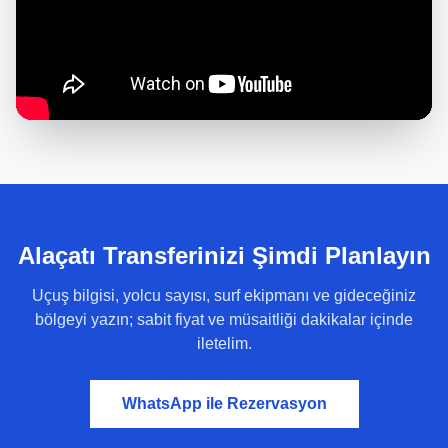
Alaçatı Transferinizi Şimdi Planlayın
Uçuş bilgisi, yolcu sayısı, surf ekipmanı ve gideceğiniz
bölgeyi yazın; sabit fiyat ve müsaitliği dakikalar içinde
iletelim.
WhatsApp ile Rezervasyon