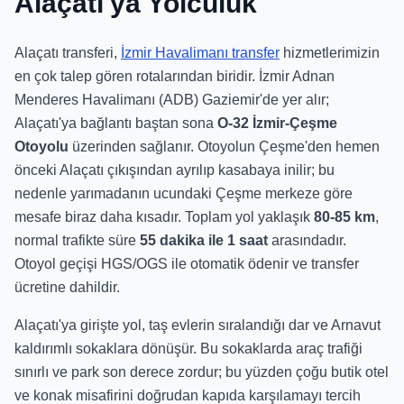
Alaçatı'ya Yolculuk
Alaçatı transferi,
İzmir Havalimanı transfer
hizmetlerimizin
en çok talep gören rotalarından biridir. İzmir Adnan
Menderes Havalimanı (ADB) Gaziemir'de yer alır;
Alaçatı'ya bağlantı baştan sona
O-32 İzmir-Çeşme
Otoyolu
üzerinden sağlanır. Otoyolun Çeşme'den hemen
önceki Alaçatı çıkışından ayrılıp kasabaya inilir; bu
nedenle yarımadanın ucundaki Çeşme merkeze göre
mesafe biraz daha kısadır. Toplam yol yaklaşık
80-85 km
,
normal trafikte süre
55 dakika ile 1 saat
arasındadır.
Otoyol geçişi HGS/OGS ile otomatik ödenir ve transfer
ücretine dahildir.
Alaçatı'ya girişte yol, taş evlerin sıralandığı dar ve Arnavut
kaldırımlı sokaklara dönüşür. Bu sokaklarda araç trafiği
sınırlı ve park son derece zordur; bu yüzden çoğu butik otel
ve konak misafirini doğrudan kapıda karşılamayı tercih