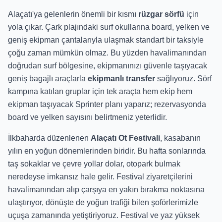
Alaçatı'ya gelenlerin önemli bir kısmı
rüzgar sörfü
için
yola çıkar. Çark plajındaki surf okullarına board, yelken ve
geniş ekipman çantalarıyla ulaşmak standart bir taksiyle
çoğu zaman mümkün olmaz. Bu yüzden havalimanından
doğrudan surf bölgesine, ekipmanınızı güvenle taşıyacak
geniş bagajlı araçlarla
ekipmanlı transfer
sağlıyoruz. Sörf
kampına katılan gruplar için tek araçta hem ekip hem
ekipman taşıyacak Sprinter planı yaparız; rezervasyonda
board ve yelken sayısını belirtmeniz yeterlidir.
İlkbaharda düzenlenen
Alaçatı Ot Festivali
, kasabanın
yılın en yoğun dönemlerinden biridir. Bu hafta sonlarında
taş sokaklar ve çevre yollar dolar, otopark bulmak
neredeyse imkansız hale gelir. Festival ziyaretçilerini
havalimanından alıp çarşıya en yakın bırakma noktasına
ulaştırıyor, dönüşte de yoğun trafiği bilen şoförlerimizle
uçuşa zamanında yetiştiriyoruz. Festival ve yaz yüksek