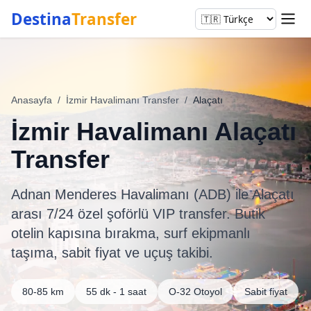
Destina
Transfer
Anasayfa
/
İzmir Havalimanı Transfer
/
Alaçatı
İzmir Havalimanı Alaçatı
Transfer
Adnan Menderes Havalimanı (ADB) ile Alaçatı
arası 7/24 özel şoförlü VIP transfer. Butik
otelin kapısına bırakma, surf ekipmanlı
taşıma, sabit fiyat ve uçuş takibi.
80-85 km
55 dk - 1 saat
O-32 Otoyol
Sabit fiyat