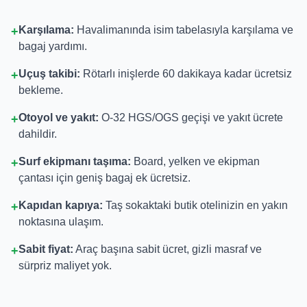
Karşılama:
Havalimanında isim tabelasıyla karşılama ve
+
bagaj yardımı.
Uçuş takibi:
Rötarlı inişlerde 60 dakikaya kadar ücretsiz
+
bekleme.
Otoyol ve yakıt:
O-32 HGS/OGS geçişi ve yakıt ücrete
+
dahildir.
Surf ekipmanı taşıma:
Board, yelken ve ekipman
+
çantası için geniş bagaj ek ücretsiz.
Kapıdan kapıya:
Taş sokaktaki butik otelinizin en yakın
+
noktasına ulaşım.
Sabit fiyat:
Araç başına sabit ücret, gizli masraf ve
+
sürpriz maliyet yok.