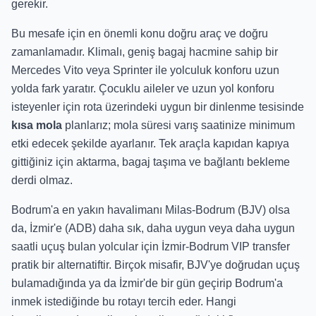
gerekir.
Bu mesafe için en önemli konu doğru araç ve doğru
zamanlamadır. Klimalı, geniş bagaj hacmine sahip bir
Mercedes Vito veya Sprinter ile yolculuk konforu uzun
yolda fark yaratır. Çocuklu aileler ve uzun yol konforu
isteyenler için rota üzerindeki uygun bir dinlenme tesisinde
kısa mola
planlarız; mola süresi varış saatinize minimum
etki edecek şekilde ayarlanır. Tek araçla kapıdan kapıya
gittiğiniz için aktarma, bagaj taşıma ve bağlantı bekleme
derdi olmaz.
Bodrum'a en yakın havalimanı Milas-Bodrum (BJV) olsa
da, İzmir'e (ADB) daha sık, daha uygun veya daha uygun
saatli uçuş bulan yolcular için İzmir-Bodrum VIP transfer
pratik bir alternatiftir. Birçok misafir, BJV'ye doğrudan uçuş
bulamadığında ya da İzmir'de bir gün geçirip Bodrum'a
inmek istediğinde bu rotayı tercih eder. Hangi