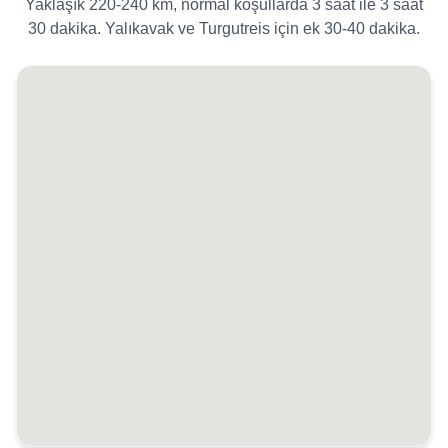
Yaklaşık 220-240 km, normal koşullarda 3 saat ile 3 saat
30 dakika. Yalıkavak ve Turgutreis için ek 30-40 dakika.