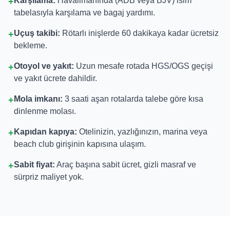
Karşılama:
Havalimanında (ADB veya BJV) isim
+
tabelasıyla karşılama ve bagaj yardımı.
Uçuş takibi:
Rötarlı inişlerde 60 dakikaya kadar ücretsiz
+
bekleme.
Otoyol ve yakıt:
Uzun mesafe rotada HGS/OGS geçişi
+
ve yakıt ücrete dahildir.
Mola imkanı:
3 saati aşan rotalarda talebe göre kısa
+
dinlenme molası.
Kapıdan kapıya:
Otelinizin, yazlığınızın, marina veya
+
beach club girişinin kapısına ulaşım.
Sabit fiyat:
Araç başına sabit ücret, gizli masraf ve
+
sürpriz maliyet yok.