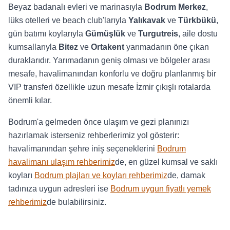
Beyaz badanalı evleri ve marinasıyla
Bodrum Merkez
,
lüks otelleri ve beach club'larıyla
Yalıkavak
ve
Türkbükü
,
gün batımı koylarıyla
Gümüşlük
ve
Turgutreis
, aile dostu
kumsallarıyla
Bitez
ve
Ortakent
yarımadanın öne çıkan
duraklarıdır. Yarımadanın geniş olması ve bölgeler arası
mesafe, havalimanından konforlu ve doğru planlanmış bir
VIP transferi özellikle uzun mesafe İzmir çıkışlı rotalarda
önemli kılar.
Bodrum'a gelmeden önce ulaşım ve gezi planınızı
hazırlamak isterseniz rehberlerimiz yol gösterir:
havalimanından şehre iniş seçeneklerini
Bodrum
havalimanı ulaşım rehberimiz
de, en güzel kumsal ve saklı
koyları
Bodrum plajları ve koyları rehberimiz
de, damak
tadınıza uygun adresleri ise
Bodrum uygun fiyatlı yemek
rehberimiz
de bulabilirsiniz.