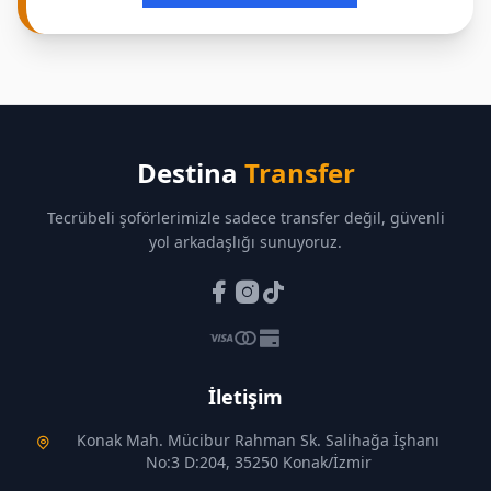
Destina
Transfer
Tecrübeli şoförlerimizle sadece transfer değil, güvenli
yol arkadaşlığı sunuyoruz.
İletişim
Konak Mah. Mücibur Rahman Sk. Salihağa İşhanı
No:3 D:204, 35250 Konak/İzmir