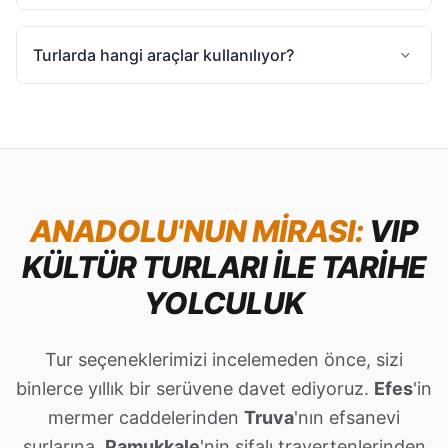
Turlarda hangi araçlar kullanılıyor?
ANADOLU'NUN MIRASI:
VIP
KÜLTÜR TURLARI İLE TARIHE
YOLCULUK
Tur seçeneklerimizi incelemeden önce, sizi
binlerce yıllık bir serüvene davet ediyoruz.
Efes
'in
mermer caddelerinden
Truva
'nın efsanevi
surlarına,
Pamukkale
'nin şifalı travertenlerinden