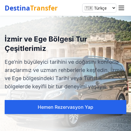
Destina
Transfer
İzmir ve Ege Bölgesi Tur
Çeşitlerimiz
Ege’nin büyüleyici tarihini ve doğasını konforlu
araçlarımız ve uzman rehberlerle keşfedin. İzmir
ve Ege bölgesindeki Tarihi veya Turistik
bölgelerde keyifli bir tur deneyimi yaşayın.
Hemen Rezervasyon Yap