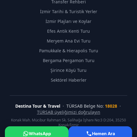
Transfer Rehberi
İzmir Tarihi & Turistik Yerler
İzmir Plajları ve Koylar
Efes Antik Kenti Turu
Meryem Ana Evi Turu
Pamukkale & Hierapolis Turu
Bergama Pergamon Turu
Şirince Köyü Turu
Sektörel Haberler
Destina Tour & Travel
· TÜRSAB Belge No:
18028
·
TÜRSAB üyeliğimizi doğrulayın
Konak Mah. Mücibur Rahman Sk. Salihağa İşhanı No:3 D:204, 35250
Konak/İzmir
©
2026
Destina Tour & Travel. Tüm hakları saklıdır.
WhatsApp
Hemen Ara