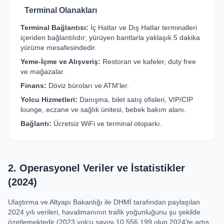
Terminal Olanakları
Terminal Bağlantısı:
İç Hatlar ve Dış Hatlar terminalleri
içeriden bağlantılıdır; yürüyen bantlarla yaklaşık 5 dakika
yürüme mesafesindedir.
Yeme-İçme ve Alışveriş:
Restoran ve kafeler, duty free
ve mağazalar.
Finans:
Döviz büroları ve ATM'ler.
Yolcu Hizmetleri:
Danışma, bilet satış ofisleri, VIP/CIP
lounge, eczane ve sağlık ünitesi, bebek bakım alanı.
Bağlantı:
Ücretsiz WiFi ve terminal otoparkı.
2. Operasyonel Veriler ve İstatistikler
(2024)
Ulaştırma ve Altyapı Bakanlığı ile DHMİ tarafından paylaşılan
2024 yılı verileri, havalimanının trafik yoğunluğunu şu şekilde
özetlemektedir (2023 yolcu sayısı 10.556.199 olup 2024'te artış