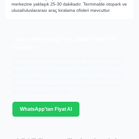
merkezine yaklaşık 25-30 dakikadır. Terminalde otopark ve
ulusal/uluslararası araç kiralama ofisleri mevcuttur.
Sayaç Belirsizliği Yok, Sabit Fiyatlı VIP
Transfer
Otobüs seferleri uçuş saatinize bağlı, taksi sayaçla ilerler
ve aktarmalar zaman kaybettirir. Destina VIP transferde
İzmir Adnan Menderes Havalimanı'ndan şehir merkezine
ve tatil bölgelerine ücret önceden netleşir; şoförünüz sizi
terminalde isim tabelasıyla karşılar, bagajınıza yardımcı
olur ve uçuşunuzu takip eder.
WhatsApp'tan Fiyat Al