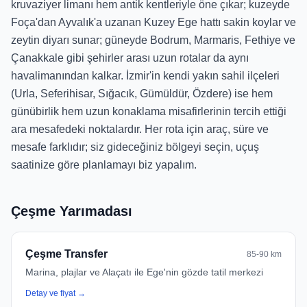
kruvaziyer limanı hem antik kentleriyle öne çıkar; kuzeyde
Foça'dan Ayvalık'a uzanan Kuzey Ege hattı sakin koylar ve
zeytin diyarı sunar; güneyde Bodrum, Marmaris, Fethiye ve
Çanakkale gibi şehirler arası uzun rotalar da aynı
havalimanından kalkar. İzmir'in kendi yakın sahil ilçeleri
(Urla, Seferihisar, Sığacık, Gümüldür, Özdere) ise hem
günübirlik hem uzun konaklama misafirlerinin tercih ettiği
ara mesafedeki noktalardır. Her rota için araç, süre ve
mesafe farklıdır; siz gideceğiniz bölgeyi seçin, uçuş
saatinize göre planlamayı biz yapalım.
Çeşme Yarımadası
Çeşme Transfer
85-90 km
Marina, plajlar ve Alaçatı ile Ege'nin gözde tatil merkezi
Detay ve fiyat →