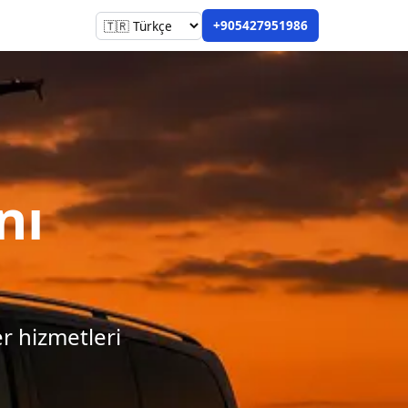
+905427951986
nı
er hizmetleri