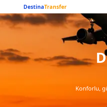
Destina
Transfer
D
Konforlu, gü