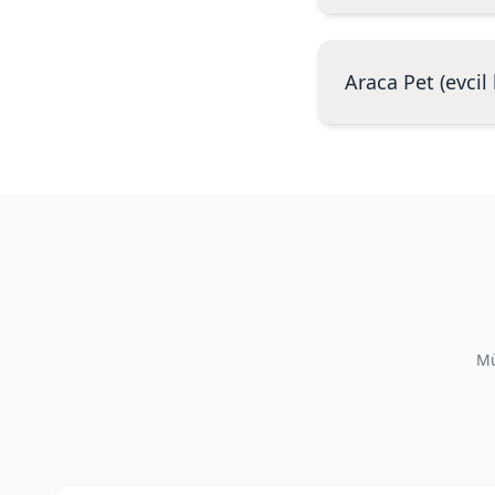
Araca Pet (evci
Mü