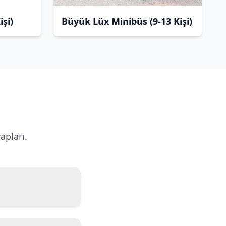
şi)
Büyük Lüx Minibüs (9-13 Kişi)
apları.