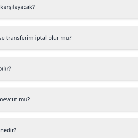
 karşılayacak?
e transferim iptal olur mu?
ılır?
mevcut mu?
 nedir?