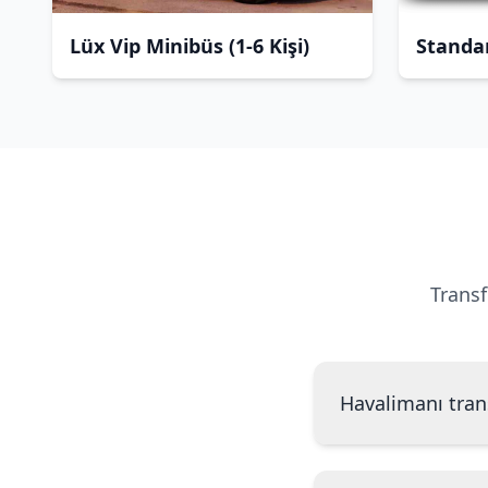
Lüx Vip Minibüs (1-6 Kişi)
Standar
Transf
Havalimanı trans