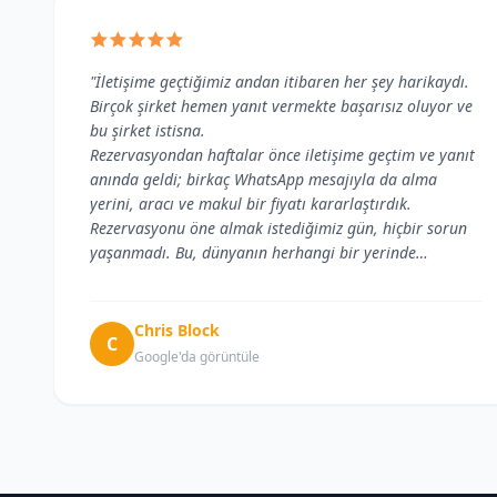
"İletişime geçtiğimiz andan itibaren her şey harikaydı.
Birçok şirket hemen yanıt vermekte başarısız oluyor ve
bu şirket istisna.
Rezervasyondan haftalar önce iletişime geçtim ve yanıt
anında geldi; birkaç WhatsApp mesajıyla da alma
yerini, aracı ve makul bir fiyatı kararlaştırdık.
Rezervasyonu öne almak istediğimiz gün, hiçbir sorun
yaşanmadı. Bu, dünyanın herhangi bir yerinde
yaşadığımız en iyi transferlerden biriydi ve herkese
tavsiye ederim.
Şoför gerçekten çok iyi sürdü ve sohbet harikaydı.
Chris Block
C
Vardığımızda deneyim o kadar iyiydi ki ödeme yapmam
Google'da görüntüle
gerektiğini unutmuştum!!!
Bize bu kadar iyi baktığınız için çok teşekkürler."