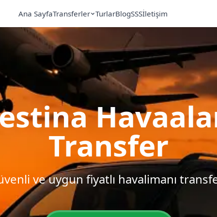
Ana Sayfa
Transferler
Turlar
Blog
SSS
İletişim
estina Havaala
Transfer
venli ve uygun fiyatlı havalimanı transf