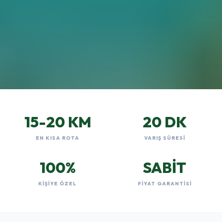
15-20 KM
20 DK
EN KISA ROTA
VARIŞ SÜRESI
100%
SABİT
KIŞIYE ÖZEL
FIYAT GARANTISI