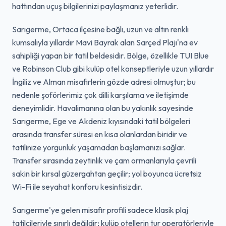
hattından uçuş bilgilerinizi paylaşmanız yeterlidir.
Sarıgerme, Ortaca ilçesine bağlı, uzun ve altın renkli
kumsalıyla yıllardır Mavi Bayrak alan Sarçed Plajı'na ev
sahipliği yapan bir tatil beldesidir. Bölge, özellikle TUI Blue
ve Robinson Club gibi kulüp otel konseptleriyle uzun yıllardır
İngiliz ve Alman misafirlerin gözde adresi olmuştur; bu
nedenle şoförlerimiz çok dilli karşılama ve iletişimde
deneyimlidir. Havalimanına olan bu yakınlık sayesinde
Sarıgerme, Ege ve Akdeniz kıyısındaki tatil bölgeleri
arasında transfer süresi en kısa olanlardan biridir ve
tatilinize yorgunluk yaşamadan başlamanızı sağlar.
Transfer sırasında zeytinlik ve çam ormanlarıyla çevrili
sakin bir kırsal güzergahtan geçilir; yol boyunca ücretsiz
Wi-Fi ile seyahat konforu kesintisizdir.
Sarıgerme'ye gelen misafir profili sadece klasik plaj
tatilcileriyle sınırlı değildir; kulüp otellerin tur operatörleriyle