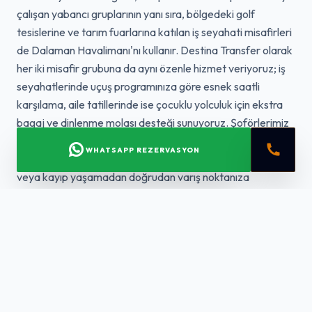
çalışan yabancı gruplarının yanı sıra, bölgedeki golf
tesislerine ve tarım fuarlarına katılan iş seyahati misafirleri
de Dalaman Havalimanı'nı kullanır. Destina Transfer olarak
her iki misafir grubuna da aynı özenle hizmet veriyoruz; iş
seyahatlerinde uçuş programınıza göre esnek saatli
karşılama, aile tatillerinde ise çocuklu yolculuk için ekstra
bagaj ve dinlenme molası desteği sunuyoruz. Şoförlerimiz
Sarıgerme'nin tüm ara sokaklarına, villa sitelerine ve tesis
WHATSAPP REZERVASYON
giriş noktalarına hakimdir; bu sayede navigasyon hatası
veya kayıp yaşamadan doğrudan varış noktanıza
ulaşırsınız. Grup rezervasyonlarında birden fazla aracı
koordine ederek tüm ekibinizin aynı anda ve eksiksiz
şekilde terminalden ayrılmasını sağlıyoruz.