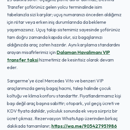
Transfer şoförünüz gelen yolcu terminalinde isim
tabelanızla sizi karşılar; uçuş numaranızı önceden aldığımız
için rötar veya erken iniş durumlarında da bekleme
yaşamazsınız. Uçuş takip sistemimiz sayesinde şoförünüz
tam doğru zamanda kapıda olur, siz bagajlarınızı
aldığınızda araç zaten hazırdır. Aynı karşılama standardını
arayan misafirlerimiz için
Dalaman Havalimanı VIP
transfer taksi
hizmetimiz de kesintisiz olarak devam
eder.
Sarıgerme'ye özel Mercedes Vito ve benzeri VIP
araçlarımızda geniş bagaj hacmi, talep halinde çocuk
koltuğu ve klima konforu standarttır. Fiyatlandırmamız kişi
başı değil araç başına sabittir; otopark, yol geçiş ücreti ve
KDV fiyata dahildir, yolculuk sonunda ek veya sürpriz bir
ücret çıkmaz. Rezervasyon WhatsApp üzerinden birkaç
dakikada tamamlanır;
https://wa.me/905427951986