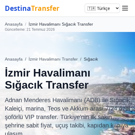
Destina
Transfer
Anasayfa
/
İzmir Havalimanı Sığacık Transfer
Güncelleme: 21 Temmuz 2026
Anasayfa
/
İzmir Havalimanı Transfer
/
Sığacık
İzmir Havalimanı
Sığacık Transfer
Adnan Menderes Havalimanı (ADB) ile Sığacık
Kaleiçi, marina, Teos ve Akkum arası 7/24 özel
şoförlü VIP transfer. Türkiye'nin ilk sakin
şehrine sabit fiyat, uçuş takibi, kapıdan kapıya
ulaşım.