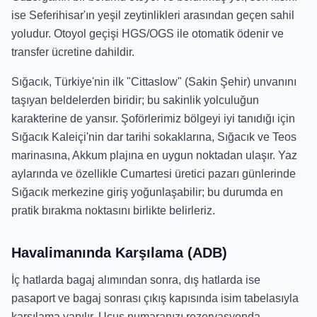
ise Seferihisar'ın yeşil zeytinlikleri arasından geçen sahil
yoludur. Otoyol geçişi HGS/OGS ile otomatik ödenir ve
transfer ücretine dahildir.
Sığacık, Türkiye'nin ilk "Cittaslow" (Sakin Şehir) unvanını
taşıyan beldelerden biridir; bu sakinlik yolculuğun
karakterine de yansır. Şoförlerimiz bölgeyi iyi tanıdığı için
Sığacık Kaleiçi'nin dar tarihi sokaklarına, Sığacık ve Teos
marinasına, Akkum plajına en uygun noktadan ulaşır. Yaz
aylarında ve özellikle Cumartesi üretici pazarı günlerinde
Sığacık merkezine giriş yoğunlaşabilir; bu durumda en
pratik bırakma noktasını birlikte belirleriz.
Havalimanında Karşılama (ADB)
İç hatlarda bagaj alımından sonra, dış hatlarda ise
pasaport ve bagaj sonrası çıkış kapısında isim tabelasıyla
karşılama yapılır. Uçuş numaranızı rezervasyonda