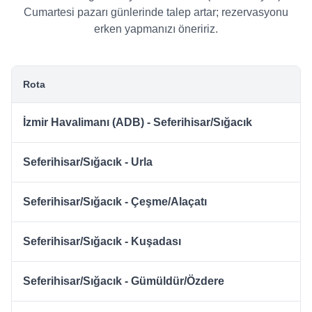
Cumartesi pazarı günlerinde talep artar; rezervasyonu
erken yapmanızı öneririz.
Rota
İzmir Havalimanı (ADB) - Seferihisar/Sığacık
Seferihisar/Sığacık - Urla
Seferihisar/Sığacık - Çeşme/Alaçatı
Seferihisar/Sığacık - Kuşadası
Seferihisar/Sığacık - Gümüldür/Özdere