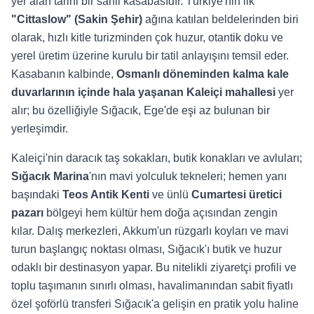
yer alan tarihi bir sahil kasabasıdır. Türkiye'nin ilk
"Cittaslow" (Sakin Şehir)
ağına katılan beldelerinden biri
olarak, hızlı kitle turizminden çok huzur, otantik doku ve
yerel üretim üzerine kurulu bir tatil anlayışını temsil eder.
Kasabanın kalbinde,
Osmanlı döneminden kalma kale
duvarlarının içinde hala yaşanan Kaleiçi mahallesi
yer
alır; bu özelliğiyle Sığacık, Ege'de eşi az bulunan bir
yerleşimdir.
Kaleiçi'nin daracık taş sokakları, butik konakları ve avluları;
Sığacık Marina
'nın mavi yolculuk tekneleri; hemen yanı
başındaki
Teos Antik Kenti
ve ünlü
Cumartesi üretici
pazarı
bölgeyi hem kültür hem doğa açısından zengin
kılar. Dalış merkezleri, Akkum'un rüzgarlı koyları ve mavi
turun başlangıç noktası olması, Sığacık'ı butik ve huzur
odaklı bir destinasyon yapar. Bu nitelikli ziyaretçi profili ve
toplu taşımanın sınırlı olması, havalimanından sabit fiyatlı
özel şoförlü transferi Sığacık'a gelişin en pratik yolu haline