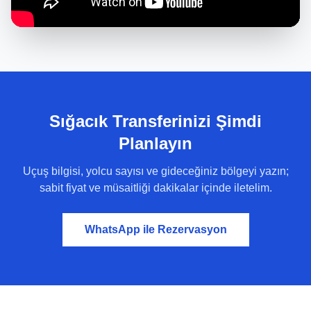
Sığacık Transferinizi Şimdi
Planlayın
Uçuş bilgisi, yolcu sayısı ve gideceğiniz bölgeyi yazın;
sabit fiyat ve müsaitliği dakikalar içinde iletelim.
WhatsApp ile Rezervasyon