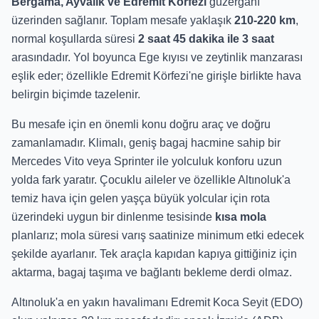
Bergama, Ayvalık ve Edremit Körfezi
güzergahı
üzerinden sağlanır. Toplam mesafe yaklaşık
210-220 km
,
normal koşullarda süresi
2 saat 45 dakika ile 3 saat
arasındadır. Yol boyunca Ege kıyısı ve zeytinlik manzarası
eşlik eder; özellikle Edremit Körfezi'ne girişle birlikte hava
belirgin biçimde tazelenir.
Bu mesafe için en önemli konu doğru araç ve doğru
zamanlamadır. Klimalı, geniş bagaj hacmine sahip bir
Mercedes Vito veya Sprinter ile yolculuk konforu uzun
yolda fark yaratır. Çocuklu aileler ve özellikle Altınoluk'a
temiz hava için gelen yaşça büyük yolcular için rota
üzerindeki uygun bir dinlenme tesisinde
kısa mola
planlarız; mola süresi varış saatinize minimum etki edecek
şekilde ayarlanır. Tek araçla kapıdan kapıya gittiğiniz için
aktarma, bagaj taşıma ve bağlantı bekleme derdi olmaz.
Altınoluk'a en yakın havalimanı Edremit Koca Seyit (EDO)