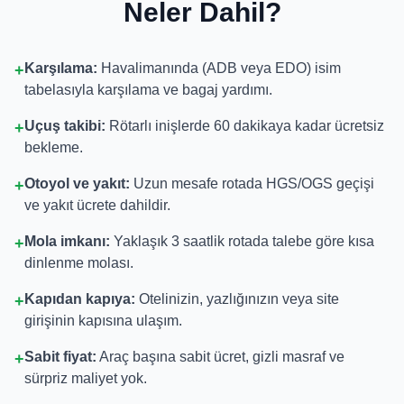
Neler Dahil?
Karşılama:
Havalimanında (ADB veya EDO) isim
+
tabelasıyla karşılama ve bagaj yardımı.
Uçuş takibi:
Rötarlı inişlerde 60 dakikaya kadar ücretsiz
+
bekleme.
Otoyol ve yakıt:
Uzun mesafe rotada HGS/OGS geçişi
+
ve yakıt ücrete dahildir.
Mola imkanı:
Yaklaşık 3 saatlik rotada talebe göre kısa
+
dinlenme molası.
Kapıdan kapıya:
Otelinizin, yazlığınızın veya site
+
girişinin kapısına ulaşım.
Sabit fiyat:
Araç başına sabit ücret, gizli masraf ve
+
sürpriz maliyet yok.