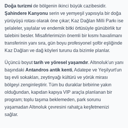
Doğa turizmi
de bölgenin ikinci büyük cazibesidir.
Şahindere Kanyonu
serin ve yemyeşil yapısıyla bir doğa
yürüyüşü rotası olarak öne çıkar; Kaz Dağları Milli Parkı ise
şelaleler, yaylalar ve endemik bitki örtüsüyle günübirlik tur
talebini besler. Misafirlerimizin önemli bir kısmı havalimanı
transferinin yanı sıra, gün boyu profesyonel şoför eşliğinde
Kaz Dağları ve dağ köyleri turunu da bizimle planlar.
Üçüncü boyut
tarih ve yöresel yaşamdır
. Altınoluk'un yanı
başındaki
Antandros antik kenti
, Adatepe ve Yeşilyurt'un
taş evli sokakları, zeytinyağı kültürü ve yörük mirası
bölgeyi zenginleştirir. Tüm bu duraklar birbirine yakın
olduğundan, kapıdan kapıya VIP araçla planlanan bir
program; toplu taşıma beklemeden, park sorunu
yaşamadan Altınoluk çevresini rahatça keşfetmenizi
sağlar.