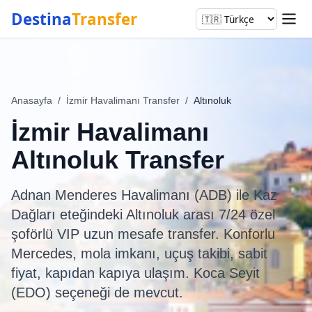
Destina
Transfer
Anasayfa
/
İzmir Havalimanı Transfer
/
Altınoluk
İzmir Havalimanı
Altınoluk Transfer
Adnan Menderes Havalimanı (ADB) ile Kaz
Dağları eteğindeki Altınoluk arası 7/24 özel
şoförlü VIP uzun mesafe transfer. Konforlu
Mercedes, mola imkanı, uçuş takibi, sabit
fiyat, kapıdan kapıya ulaşım. Koca Seyit
(EDO) seçeneği de mevcut.