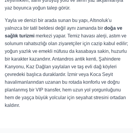
zeytinlikleri, sahil yürüyüş yolu ve serin yaz akşamlarıyla
yaz boyunca yoğun talep görür.
Yayla ve denizi bir arada sunan bu yapı, Altınoluk'u
yalnızca bir tatil beldesi değil aynı zamanda bir
doğa ve
sağlık turizmi
merkezi yapar. Temiz havası alerji, astım ve
solunum rahatsızlığı olan ziyaretçiler için cazip kabul edilir;
yoğun yazlık ve emekli nüfusu da kasabaya sakin, huzurlu
bir karakter kazandırır. Antandros antik kenti, Şahindere
Kanyonu, Kaz Dağları yaylaları ve taş evli dağ köyleri
çevredeki başlıca duraklardır. İzmir veya Koca Seyit
havalimanlarından uzanan bu rotada konforlu ve doğru
planlanmış bir VIP transfer, hem uzun yol yorgunluğunu
hem de yaşça büyük yolcular için seyahat stresini ortadan
kaldırır.