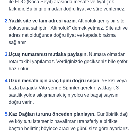
ile EDO (Koca Seyit) arasında mesafe ve fiyat çok
farklıdır. Bu bilgi olmadan doğru fiyat ve süre verilemez.
2.
Yazlık site ve tam adresi yazın.
Altınoluk geniş bir site
dokusuna sahiptir; "Altınoluk" demek yetmez. Site adı ve
adres net olduğunda doğru fiyat ve kapıda bırakma
sağlanır.
3.
Uçuş numaranızı mutlaka paylaşın.
Numara olmadan
rötar takibi yapılamaz. Verdiğinizde gecikseniz bile şoför
hazır olur.
4.
Uzun mesafe için araç tipini doğru seçin.
5+ kişi veya
fazla bagajda Vito yerine Sprinter gerekir; yaklaşık 3
saatlik yolda sıkışmamak için yolcu ve bagaj sayısını
doğru verin.
5.
Kaz Dağları turunu önceden planlayın.
Günübirlik dağ
ve köy turu isterseniz havalimanı transferiyle birlikte
baştan belirtin; böylece aracı ve günü size göre ayarlarız.