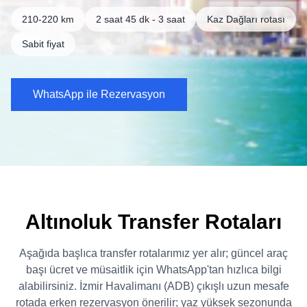
210-220 km
2 saat 45 dk - 3 saat
Kaz Dağları rotası
Sabit fiyat
WhatsApp ile Rezervasyon
Altınoluk Transfer Rotaları
Aşağıda başlıca transfer rotalarımız yer alır; güncel araç
başı ücret ve müsaitlik için WhatsApp'tan hızlıca bilgi
alabilirsiniz. İzmir Havalimanı (ADB) çıkışlı uzun mesafe
rotada erken rezervasyon önerilir; yaz yüksek sezonunda