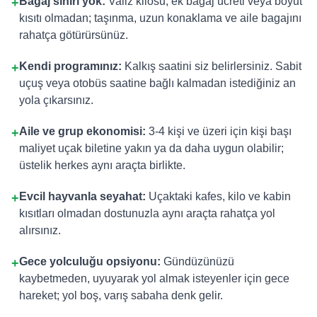
Bagaj sınırı yok:
Valiz kilosu, ek bagaj ücreti veya boyut
+
kısıtı olmadan; taşınma, uzun konaklama ve aile bagajını
rahatça götürürsünüz.
Kendi programınız:
Kalkış saatini siz belirlersiniz. Sabit
+
uçuş veya otobüs saatine bağlı kalmadan istediğiniz an
yola çıkarsınız.
Aile ve grup ekonomisi:
3-4 kişi ve üzeri için kişi başı
+
maliyet uçak biletine yakın ya da daha uygun olabilir;
üstelik herkes aynı araçta birlikte.
Evcil hayvanla seyahat:
Uçaktaki kafes, kilo ve kabin
+
kısıtları olmadan dostunuzla aynı araçta rahatça yol
alırsınız.
Gece yolculuğu opsiyonu:
Gündüzünüzü
+
kaybetmeden, uyuyarak yol almak isteyenler için gece
hareket; yol boş, varış sabaha denk gelir.