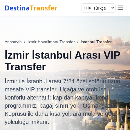
Destina
Transfer
Anasayfa
/
İzmir Havalimanı Transfer
/
İstanbul Transfer
İzmir İstanbul Arası VIP
Transfer
İzmir ile İstanbul arası 7/24 özel şoförlü uzun
mesafe VIP transfer. Uçağa ve otobüse
konforlu alternatif: kapıdan kapıya, kendi
programınız, bagaj sınırı yok, Osmangazi
Köprüsü ile daha kısa yol, ara mola ve gece
yolculuğu imkanı.