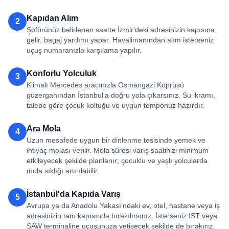
Kapıdan Alım
2
Şoförünüz belirlenen saatte İzmir'deki adresinizin kapısına
gelir, bagaj yardımı yapar. Havalimanından alım isterseniz
uçuş numaranızla karşılama yapılır.
Konforlu Yolculuk
3
Klimalı Mercedes aracınızla Osmangazi Köprüsü
güzergahından İstanbul'a doğru yola çıkarsınız. Su ikramı,
talebe göre çocuk koltuğu ve uygun temponuz hazırdır.
Ara Mola
4
Uzun mesafede uygun bir dinlenme tesisinde yemek ve
ihtiyaç molası verilir. Mola süresi varış saatinizi minimum
etkileyecek şekilde planlanır; çocuklu ve yaşlı yolcularda
mola sıklığı artırılabilir.
İstanbul'da Kapıda Varış
5
Avrupa ya da Anadolu Yakası'ndaki ev, otel, hastane veya iş
adresinizin tam kapısında bırakılırsınız. İsterseniz IST veya
SAW terminaline uçuşunuza yetişecek şekilde de bırakırız.