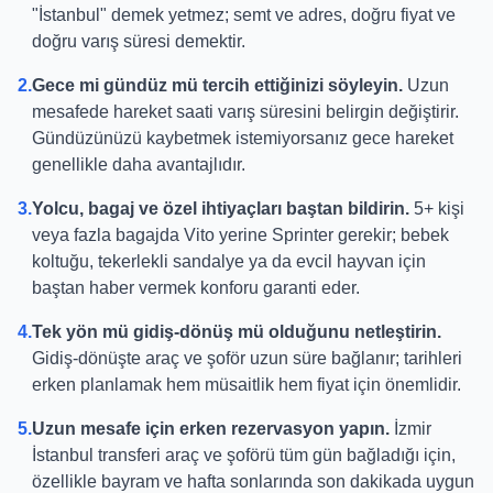
"İstanbul" demek yetmez; semt ve adres, doğru fiyat ve
doğru varış süresi demektir.
2.
Gece mi gündüz mü tercih ettiğinizi söyleyin.
Uzun
mesafede hareket saati varış süresini belirgin değiştirir.
Gündüzünüzü kaybetmek istemiyorsanız gece hareket
genellikle daha avantajlıdır.
3.
Yolcu, bagaj ve özel ihtiyaçları baştan bildirin.
5+ kişi
veya fazla bagajda Vito yerine Sprinter gerekir; bebek
koltuğu, tekerlekli sandalye ya da evcil hayvan için
baştan haber vermek konforu garanti eder.
4.
Tek yön mü gidiş-dönüş mü olduğunu netleştirin.
Gidiş-dönüşte araç ve şoför uzun süre bağlanır; tarihleri
erken planlamak hem müsaitlik hem fiyat için önemlidir.
5.
Uzun mesafe için erken rezervasyon yapın.
İzmir
İstanbul transferi araç ve şoförü tüm gün bağladığı için,
özellikle bayram ve hafta sonlarında son dakikada uygun