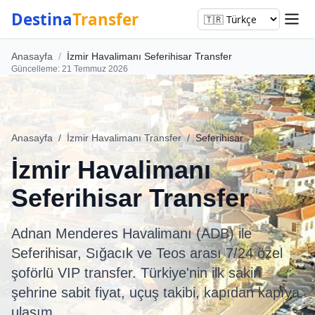
Destina
Transfer
Anasayfa
/
İzmir Havalimanı Seferihisar Transfer
Güncelleme: 21 Temmuz 2026
Anasayfa
/
İzmir Havalimanı Transfer
/
Seferihisar
İzmir Havalimanı
Seferihisar Transfer
Adnan Menderes Havalimanı (ADB) ile
Seferihisar, Sığacık ve Teos arası 7/24 özel
şoförlü VIP transfer. Türkiye'nin ilk sakin
şehrine sabit fiyat, uçuş takibi, kapıdan kapıya
ulaşım.