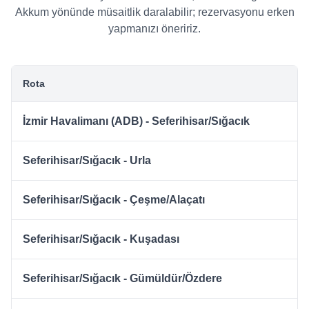
Akkum yönünde müsaitlik daralabilir; rezervasyonu erken
yapmanızı öneririz.
Rota
İzmir Havalimanı (ADB) - Seferihisar/Sığacık
Seferihisar/Sığacık - Urla
Seferihisar/Sığacık - Çeşme/Alaçatı
Seferihisar/Sığacık - Kuşadası
Seferihisar/Sığacık - Gümüldür/Özdere