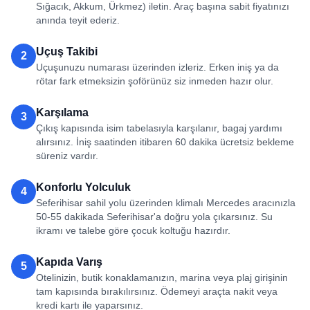
Sığacık, Akkum, Ürkmez) iletin. Araç başına sabit fiyatınızı
anında teyit ederiz.
Uçuş Takibi
2
Uçuşunuzu numarası üzerinden izleriz. Erken iniş ya da
rötar fark etmeksizin şoförünüz siz inmeden hazır olur.
Karşılama
3
Çıkış kapısında isim tabelasıyla karşılanır, bagaj yardımı
alırsınız. İniş saatinden itibaren 60 dakika ücretsiz bekleme
süreniz vardır.
Konforlu Yolculuk
4
Seferihisar sahil yolu üzerinden klimalı Mercedes aracınızla
50-55 dakikada Seferihisar'a doğru yola çıkarsınız. Su
ikramı ve talebe göre çocuk koltuğu hazırdır.
Kapıda Varış
5
Otelinizin, butik konaklamanızın, marina veya plaj girişinin
tam kapısında bırakılırsınız. Ödemeyi araçta nakit veya
kredi kartı ile yaparsınız.