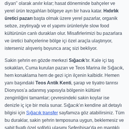
diyarı" olarak anılır kılar; hasat döneminde bahçeler ve
yerel ürün tezgahları bölgeye ayrı bir hava katar.
Hıdırlık
üretici pazarı
başta olmak üzere yerel pazarlar, organik
sebze, zeytinyağı ve el yapımı ürünleriyle slow food
kültürünün canlı durakları olur. Misafirlerimizi bu pazarlara
ve üretici bahçelerine bölge içi özel araçla ulaştırıyor,
isterseniz alışveriş boyunca araç sizi bekliyor.
Sakin şehrin en gözde merkezi
Sığacık
'tır. Kale içi taş
sokakları, Cuma kurulan pazarı ve Teos Marina ile Sığacık,
hem konaklama hem de gezi için ilçenin kalbidir. Hemen
yanı başındaki
Teos Antik Kenti
, şarap ve tiyatro tanrısı
Dionysos'a adanmış yapısıyla bölgenin kültürel
zenginliğini tamamlar; çevresindeki sakin koylar ise
denizle iç içe bir mola sunar. Sığacık'ın kendine ait detaylı
bilgisi için
Sığacık transfer
sayfamıza göz atabilirsiniz. Tüm
bu duraklar, sakin şehrin temposuna uygun, beklemesiz ve
sabit fiyatlı özel şoförlü ulaşımı Seferihisar'da en mantıklı