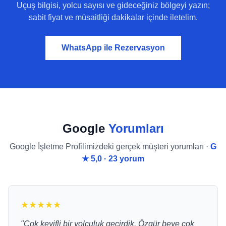
Uçuş bilgisi, yolcu sayısı ve gideceğiniz bölgeyi yazın;
sabit fiyat ve müsaitliği dakikalar içinde iletelim.
WhatsApp ile Rezervasyon
Google
Yorumları
Google İşletme Profilimizdeki gerçek müşteri yorumları ·
G
★ 5,0 · 23 yorum
★★★★★
"Çok keyifli bir yolculuk geçirdik. Özgür beye çok