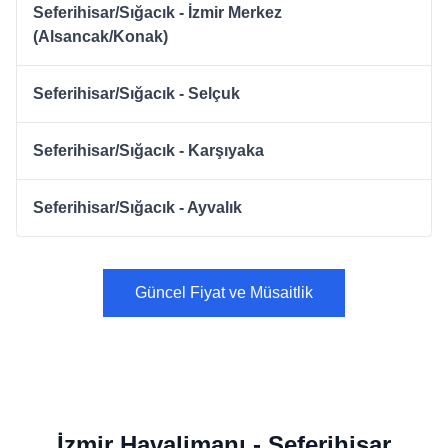
Seferihisar/Sığacık - İzmir Merkez
(Alsancak/Konak)
Seferihisar/Sığacık - Selçuk
Seferihisar/Sığacık - Karşıyaka
Seferihisar/Sığacık - Ayvalık
Güncel Fiyat ve Müsaitlik
İzmir Havalimanı - Seferihisar