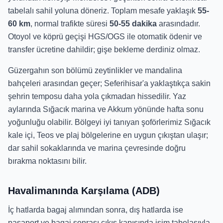
tabelalı sahil yoluna döneriz. Toplam mesafe yaklaşık
55-
60 km
, normal trafikte süresi
50-55 dakika
arasındadır.
Otoyol ve köprü geçişi HGS/OGS ile otomatik ödenir ve
transfer ücretine dahildir; gişe bekleme derdiniz olmaz.
Güzergahın son bölümü zeytinlikler ve mandalina
bahçeleri arasından geçer; Seferihisar'a yaklaştıkça sakin
şehrin temposu daha yola çıkmadan hissedilir. Yaz
aylarında Sığacık marina ve Akkum yönünde hafta sonu
yoğunluğu olabilir. Bölgeyi iyi tanıyan şoförlerimiz Sığacık
kale içi, Teos ve plaj bölgelerine en uygun çıkıştan ulaşır;
dar sahil sokaklarında ve marina çevresinde doğru
bırakma noktasını bilir.
Havalimanında Karşılama (ADB)
İç hatlarda bagaj alımından sonra, dış hatlarda ise
pasaport ve bagaj sonrası çıkış kapısında isim tabelasıyla