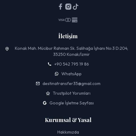
İletişim
Konak Mah. Mücibur Rahman Sk. Salihağa İşhanı No:3 D:204,
35250 Konak/İzmir
+90 542 795 19 86
WhatsApp
destinatransfer35@gmail.com
Trustpilot Yorumları
Google İşletme Sayfası
Kurumsal & Yasal
Hakkımızda