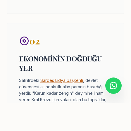
02
EKONOMININ DOĞDUĞU
YER
Salihli’deki
Sardes Lidya başkenti
, devlet
güvencesi altındaki ilk altın paranın basıldığı
yerdir. "Karun kadar zengin" deyimine ilham
veren Kral Krezüs’ün vatanı olan bu topraklar,
dünyanın en büyük havrasına ve ihtişamlı bir
ekonomik mirasa ev sahipliği yapar.
EKONOMI & İHTIŞAM