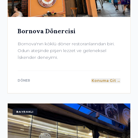
Bornova Dönercisi
Bornova'nın köklü döner restoranlarından biri.
Odun ateşinde pişen lezzet ve geleneksel
İskender deneyimi.
Konuma Git →
DÖNER
BAYRAKLI