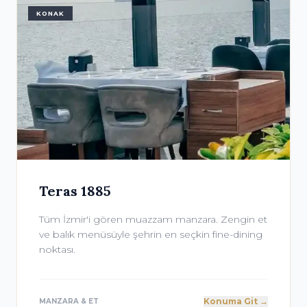
KONAK
Teras 1885
Tüm İzmir'i gören muazzam manzara. Zengin et
ve balık menüsüyle şehrin en seçkin fine-dining
noktası.
Konuma Git →
MANZARA & ET