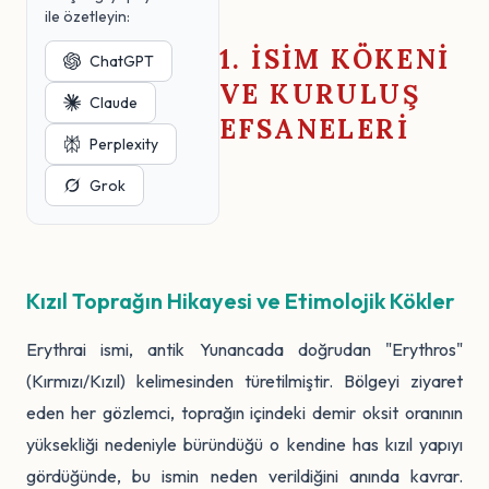
ile özetleyin:
1. İSIM KÖKENI
ChatGPT
VE KURULUŞ
Claude
EFSANELERI
Perplexity
Grok
Kızıl Toprağın Hikayesi ve Etimolojik Kökler
Erythrai ismi, antik Yunancada doğrudan "Erythros"
(Kırmızı/Kızıl) kelimesinden türetilmiştir. Bölgeyi ziyaret
eden her gözlemci, toprağın içindeki demir oksit oranının
yüksekliği nedeniyle büründüğü o kendine has kızıl yapıyı
gördüğünde, bu ismin neden verildiğini anında kavrar.