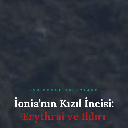
İON UYGARLIĞI İZINDE
İonia’nın Kızıl İncisi:
Erythrai ve Ildırı