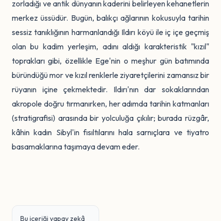
zorladığı ve antik dünyanın kaderini belirleyen kehanetlerin
merkez üssüdür. Bugün, balıkçı ağlarının kokusuyla tarihin
sessiz tanıklığının harmanlandığı Ildırı köyü ile iç içe geçmiş
olan bu kadim yerleşim, adını aldığı karakteristik "kızıl"
toprakları gibi, özellikle Ege'nin o meşhur gün batımında
büründüğü mor ve kızıl renklerle ziyaretçilerini zamansız bir
rüyanın içine çekmektedir. Ildırı'nın dar sokaklarından
akropole doğru tırmanırken, her adımda tarihin katmanları
(stratigrafisi) arasında bir yolculuğa çıkılır; burada rüzgâr,
kâhin kadın Sibyl'in fısıltılarını hala sarnıçlara ve tiyatro
basamaklarına taşımaya devam eder.
Bu içeriği yapay zekâ