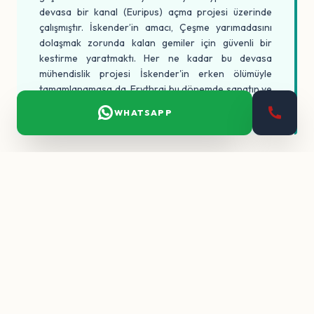
devasa bir kanal (Euripus) açma projesi üzerinde
çalışmıştır. İskender’in amacı, Çeşme yarımadasını
dolaşmak zorunda kalan gemiler için güvenli bir
kestirme yaratmaktı. Her ne kadar bu devasa
mühendislik projesi İskender'in erken ölümüyle
tamamlanamasa da, Erythrai bu dönemde sanatın ve
bilimsel düşüncenin merkezi olmuştur.
WHATSAPP
ROMA, BIZANS VE TÜRK DÖNEMI:
ZARAFETIN SÜREKLILIĞI
Roma döneminde "Civitas Libera" (Özgür Şehir)
statüsünü kazanan Erythrai, vergi muafiyeti gibi
ayrıcalıklarla lüks bir sayfiye kentine dönüşmüştür.
Dönemin zengin tüccarları, bugün kalıntılarını
gördüğümüz deniz manzaralı muazzam villaları inşa
ettirmişlerdir. Bizans döneminde önemli bir