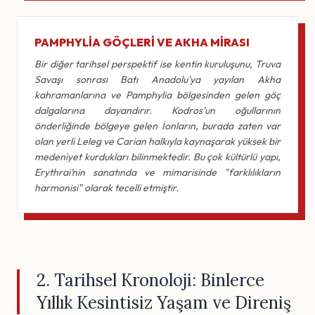
PAMPHYLIA GÖÇLERI VE AKHA MIRASI
Bir diğer tarihsel perspektif ise kentin kuruluşunu, Truva
Savaşı sonrası Batı Anadolu'ya yayılan Akha
kahramanlarına ve Pamphylia bölgesinden gelen göç
dalgalarına dayandırır. Kodros'un oğullarının
önderliğinde bölgeye gelen İonların, burada zaten var
olan yerli Leleg ve Carian halkıyla kaynaşarak yüksek bir
medeniyet kurdukları bilinmektedir. Bu çok kültürlü yapı,
Erythrai’nin sanatında ve mimarisinde "farklılıkların
harmonisi" olarak tecelli etmiştir.
2. Tarihsel Kronoloji: Binlerce
Yıllık Kesintisiz Yaşam ve Direniş