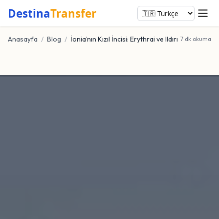
Destina
Transfer
Anasayfa
/
Blog
/
İonia’nın Kızıl İncisi: Erythrai ve Ildırı
7 dk okuma