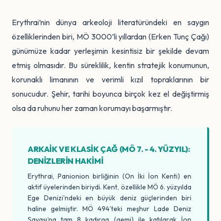
Erythrai’nin dünya arkeoloji literatüründeki en saygın
özelliklerinden biri, MÖ 3000’li yıllardan (Erken Tunç Çağı)
günümüze kadar yerleşimin kesintisiz bir şekilde devam
etmiş olmasıdır. Bu süreklilik, kentin stratejik konumunun,
korunaklı limanının ve verimli kızıl topraklarının bir
sonucudur. Şehir, tarihi boyunca birçok kez el değiştirmiş
olsa da ruhunu her zaman korumayı başarmıştır.
ARKAIK VE KLASIK ÇAĞ (MÖ 7. - 4. YÜZYIL):
DENIZLERIN HAKIMI
Erythrai, Panionion birliğinin (On İki İon Kenti) en
aktif üyelerinden biriydi. Kent, özellikle MÖ 6. yüzyılda
Ege Denizi'ndeki en büyük deniz güçlerinden biri
haline gelmiştir. MÖ 494’teki meşhur Lade Deniz
Savaşı’na tam 8 kadırga (gemi) ile katılarak İon