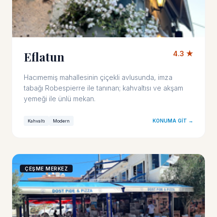
Eflatun
4.3 ★
Hacımemiş mahallesinin çiçekli avlusunda, imza
tabağı Robespierre ile tanınan; kahvaltısı ve akşam
yemeği ile ünlü mekan.
KONUMA GIT →
Kahvaltı
Modern
ÇEŞME MERKEZ