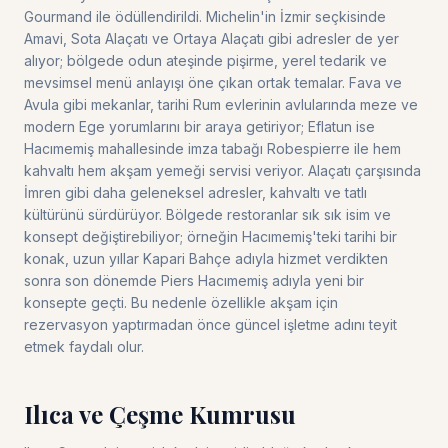
Gourmand ile ödüllendirildi. Michelin'in İzmir seçkisinde
Amavi, Sota Alaçatı ve Ortaya Alaçatı gibi adresler de yer
alıyor; bölgede odun ateşinde pişirme, yerel tedarik ve
mevsimsel menü anlayışı öne çıkan ortak temalar. Fava ve
Avula gibi mekanlar, tarihi Rum evlerinin avlularında meze ve
modern Ege yorumlarını bir araya getiriyor; Eflatun ise
Hacımemiş mahallesinde imza tabağı Robespierre ile hem
kahvaltı hem akşam yemeği servisi veriyor. Alaçatı çarşısında
İmren gibi daha geleneksel adresler, kahvaltı ve tatlı
kültürünü sürdürüyor. Bölgede restoranlar sık sık isim ve
konsept değiştirebiliyor; örneğin Hacımemiş'teki tarihi bir
konak, uzun yıllar Kapari Bahçe adıyla hizmet verdikten
sonra son dönemde Piers Hacımemiş adıyla yeni bir
konsepte geçti. Bu nedenle özellikle akşam için
rezervasyon yaptırmadan önce güncel işletme adını teyit
etmek faydalı olur.
Ilıca ve Çeşme Kumrusu