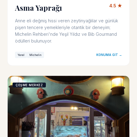
Asma Yaprağı
4.5 ★
Anne eli değmiş hissi veren zeytinyağlılar ve günlük
pişen tencere yemekleriyle otantik bir deneyim;
Michelin Rehberi'nde Yeşil Yıldız ve Bib Gourmand
ödülleri bulunuyor.
KONUMA GIT →
Yerel
Michelin
ÇEŞME MERKEZ