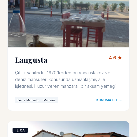
Langusta
4.6 ★
Çiftlik sahilinde, 1970'lerden bu yana ıstakoz ve
deniz mahsulleri konusunda uzmanlaşmış aile
işletmesi. Huzur veren manzaralı bir akşam yemeği.
KONUMA GIT →
Deniz Mahsulü
Manzara
ILICA