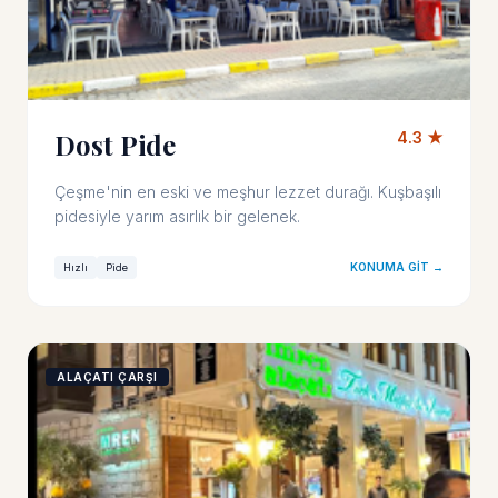
Dost Pide
4.3 ★
Çeşme'nin en eski ve meşhur lezzet durağı. Kuşbaşılı
pidesiyle yarım asırlık bir gelenek.
KONUMA GIT →
Hızlı
Pide
ALAÇATI ÇARŞI