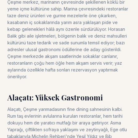
Çeşme merkez, marinanın çevresinde şekillenen köklü bir
yeme içme kültürüne sahip. Marina çevresindeki restoranlar
taze deniz ürünleri ve gurme mezelerle öne çıkarken,
kasabanın iç sokaklarında yarım asra yaklaşan pide ve
kebap gelenekleri hâlâ aynı özenle sürdürülüyor. Horasan
Balık gibi aile işletmeleri, bölgenin balık ve deniz mahsulleri
kültürünü taze tedarik ve sade sunumla temsil ediyor; bazı
adresler ulusal gastronomi ödüllerine de aday gösterildi.
Çeşme merkezde akşam saatlerinde sokaklar canlanır,
restoranların çoğu hem öğle hem akşam servis verir; yaz
aylarında özellikle hafta sonları rezervasyon yaptırmak
öneriliyor.
Alaçatı: Yüksek Gastronomi
Alaçatı, Çeşme yarımadasının fine dining sahnesinin kalbi.
Rum taş evlerinin avlularına kurulan restoranlar, hem tarihi
dokuyu hem de yaratıcı mutfağı bir araya getiriyor. Asma
Yaprağı, çiftlikten sofraya yaklaşımı ve zeytinyağlı, Ege otlu
tabaklarıyla Michelin Rehberi'nde Yeşil Yıldız ve Bib