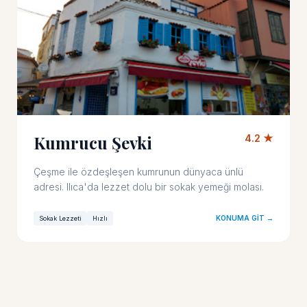
Kumrucu Şevki
4.2 ★
Çeşme ile özdeşleşen kumrunun dünyaca ünlü
adresi. Ilıca'da lezzet dolu bir sokak yemeği molası.
KONUMA GIT →
Sokak Lezzeti
Hızlı