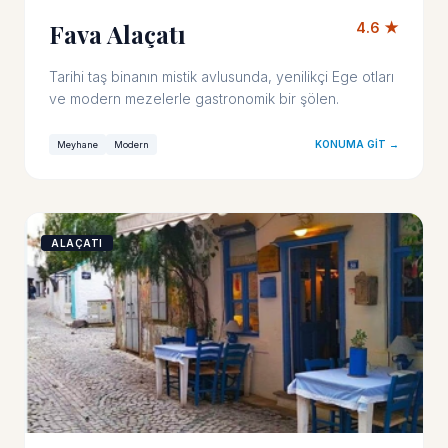
Fava Alaçatı
4.6 ★
Tarihi taş binanın mistik avlusunda, yenilikçi Ege otları
ve modern mezelerle gastronomik bir şölen.
KONUMA GIT →
Meyhane
Modern
ALAÇATI