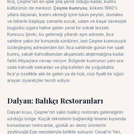
Ilıca, Çeşme'nin en işlek plaj şeridi olduğu kadar, kumru
kültürünün de merkezi.
Çeşme kumrusu
, kökeni 1960'lı
yıllara dayanan, kumru ekmeği içine tulum peyniri, domates
ve biberle başlayıp zamanla sucuk, salam ve kaşar ilavesiyle
bugünkü ızgara haline gelen yerel bir sokak lezzeti.
Kumrucu Şevki, bu geleneği yıllardır aynı adreste, Ilıca
sahiline yakın bir konumda sürdüren, ismi Çeşme kumrusuyla
özdeşleşmiş adreslerden biri. Ilıca sahilinde günün her saati
kumru, sabah kahvaltısından akşamüstü atıştırmalığına kadar
farklı ihtiyaçlara cevap veriyor. Bölgede kumrunun yanı sıra
sade kahvaltı mekanları ve plaj kafeleri de yoğunlukta;
Ilıca'yı özellikle aile ile gelen ya da hızlı, cüzi fiyatlı bir öğün
arayan ziyaretçiler tercih ediyor.
Dalyan: Balıkçı Restoranları
Dalyan koyu, Çeşme'nin sakin balıkçı restoranı geleneğinin
sürdüğü bölge. Küçük teknelerin bağlandığı limanın kıyısında
konumlanan restoranlar, günlük av deniz ürünlerini
zeytinyağlı Ege mezeleriyle birlikte sunuyor. Cevat'ın Yeri,