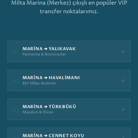
Milta Marina (Merkez) çıkışlı en popüler VIP
transfer noktalarımız.
MARINA ➔ YALIKAVAK
01
Palmarina & Restoranlar
MARINA ➔ HAVALIMANI
02
BJV Milas-Bodrum
MARINA ➔ TÜRKBÜKÜ
03
Maçakızı & Divan
MARINA ➔ CENNET KOYU