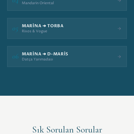
04
Mandarin Oriental
MARINA ➔ TORBA
05
Rixos & Vogue
MARINA ➔ D-MARIS
06
Datça Yarımadası
Sık Sorulan Sorular