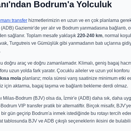
anı'ndan Bodrum'a Yolculuk
imanı transfer
hizmetlerimizin en uzun ve en çok planlama gerektir
ADB) Gaziemir'de yer alır ve Bodrum yarımadasına bağlantı, ot
den sağlanır. Toplam mesafe yaklaşık
220-240 km
, normal koşu
avak, Turgutreis ve Gümüşlük gibi yarımadanın batı uçlarına gid
.
u doğru araç ve doğru zamanlamadır. Klimalı, geniş bagaj hacm
foru uzun yolda fark yaratır. Çocuklu aileler ve uzun yol konforu 
kısa mola
planlarız; mola süresi varış saatinize minimum etki e
niz için aktarma, bagaj taşıma ve bağlantı bekleme derdi olmaz.
 Milas-Bodrum (BJV) olsa da, İzmir'e (ADB) daha sık, daha uy
-Bodrum VIP transfer pratik bir alternatiftir. Birçok misafir, BJV
 bir gün geçirip Bodrum'a inmek istediğinde bu rotayı tercih ed
yat tablosunda BJV ve ADB çıkışlı seçeneklerin ikisini de bulabili