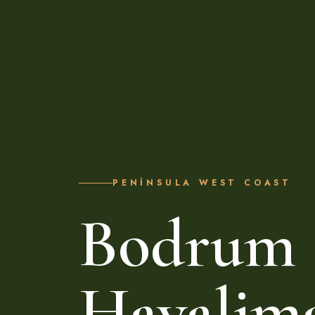
PENINSULA WEST COAST
Bodrum
Havalim