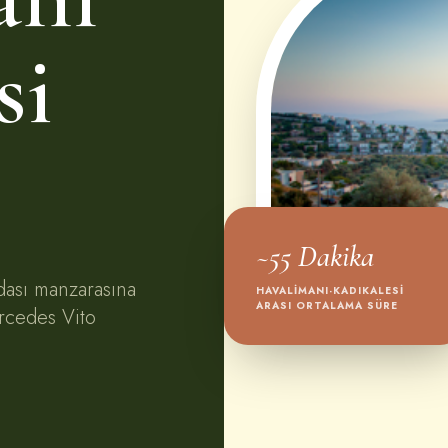
si
~55 Dakika
dası manzarasına
HAVALIMANI-KADIKALESI
ARASI ORTALAMA SÜRE
rcedes Vito