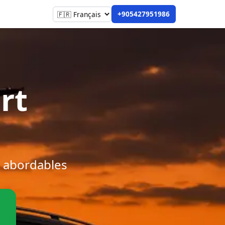
+905427951986
rt
t abordables