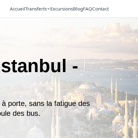
Accueil
Transferts
Excursions
Blog
FAQ
Contact
Istanbul -
à porte, sans la fatigue des
oule des bus.