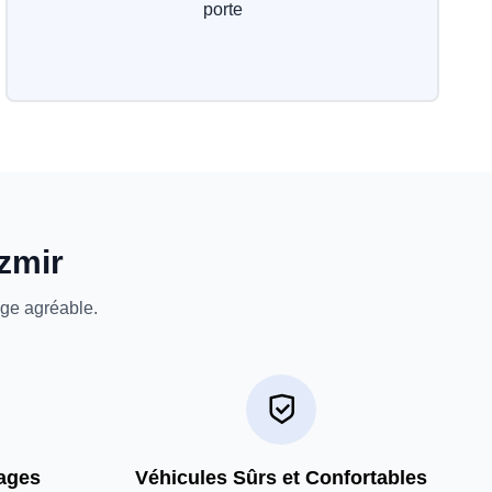
porte
Izmir
age agréable.
ages
Véhicules Sûrs et Confortables