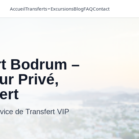
Accueil
Transferts
Excursions
Blog
FAQ
Contact
rt Bodrum –
ur Privé,
ert
vice de Transfert VIP