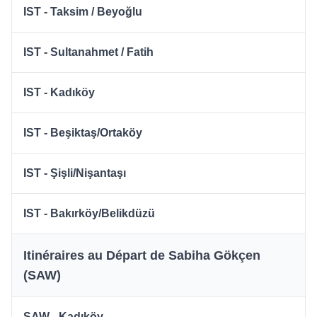
IST - Taksim / Beyoğlu
IST - Sultanahmet / Fatih
IST - Kadıköy
IST - Beşiktaş/Ortaköy
IST - Şişli/Nişantaşı
IST - Bakırköy/Belikdüzü
Itinéraires au Départ de Sabiha Gökçen
(SAW)
SAW - Kadıköy