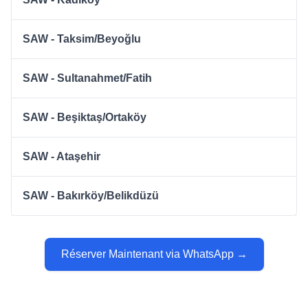
SAW - Taksim/Beyoğlu
SAW - Sultanahmet/Fatih
SAW - Beşiktaş/Ortaköy
SAW - Ataşehir
SAW - Bakırköy/Belikdüzü
Réserver Maintenant via WhatsApp →