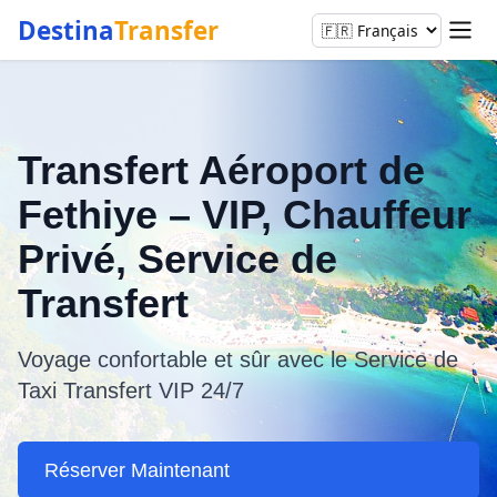
Destina
Transfer
Transfert Aéroport de
Fethiye – VIP, Chauffeur
Privé, Service de
Transfert
Voyage confortable et sûr avec le Service de
Taxi Transfert VIP 24/7
Réserver Maintenant