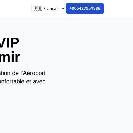
+905427951986
VIP
mir
tion de l'Aéroport
onfortable et avec