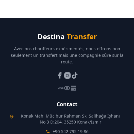
Destina
Transfer
Avec nos chauffeurs expérimentés, nous offrons non
seulement un transfert mais une compagnie sûre sur la
route.
Contact
Konak Mah. Mücibur Rahman Sk. Salihağa İşhanı
No:3 D:204, 35250 Konak/İzmir
+90 542 795 19 86