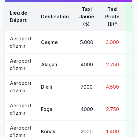
Taxi
Taxi
Vé
Lieu de
Destination
Jaune
Pirate
Tr
Départ
(₺)
(₺)*
Aéroport
Çeşme
5.000
3.000
d'Izmir
Aéroport
Alaçatı
4000
2.750
d'Izmir
Aéroport
Dikili
7000
4.500
d'Izmir
Aéroport
Foça
4000
2.750
d'Izmir
Aéroport
Konak
2000
1.400
d'Izmir