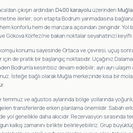
ca'dan çıkışın ardından
D400 karayolu
üzerinden
Muğla
metine ilerler; son etapta Bodrum yarımadasına bağlan
ta hem konforlu hem de manzara açısından zengindir. Yol
ve Gökova Körfezi'ne bakan noktalar seyahatinizi keyifli k
komşu konumu sayesinde Ortaca ve çevresi, uçuş sonr
için de pratik bir başlangıç noktasıdır. Uçağınız Dalaman
den Bodrum'a kesintisiz devam edebilir; ayrı ayrı ulaşım
uz. İsteğe bağlı olarak Muğla merkezinde kısa bir mola
r.
e temmuz ve ağustos aylarında bölge yollarında yoğunlu
elen transferlerde erken planlama önemlidir. Sabah erk
e yol genellikle daha akıcıdır. Rezervasyon sırasında ter
gun kalkış zamanını birlikte belirleyebiliriz. Grup büyük