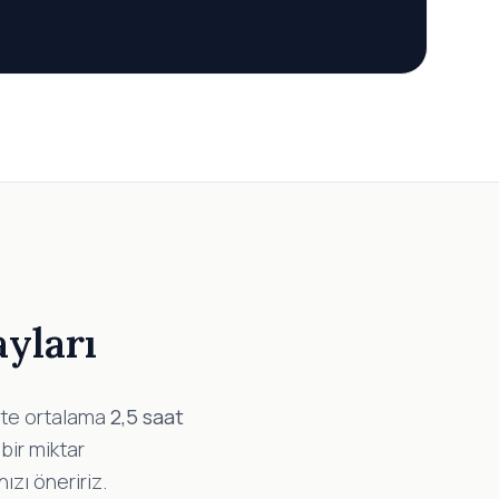
ayları
üşte ortalama
2,5 saat
bir miktar
zı öneririz.