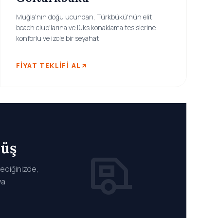
Muğla'nın doğu ucundan, Türkbükü'nün elit
beach club'larına ve lüks konaklama tesislerine
konforlu ve izole bir seyahat.
FIYAT TEKLIFI AL
nüş
tediğinizde,
ya