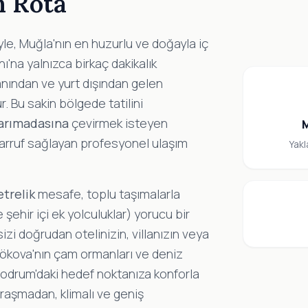
n Rota
yle, Muğla'nın en huzurlu ve doğayla iç
ı'na yalnızca birkaç dakikalık
anından ve yurt dışından gelen
r. Bu sakin bölgede tatilini
arımadasına
çevirmek isteyen
sarruf sağlayan profesyonel ulaşım
Yakl
etrelik
mesafe, toplu taşımalarla
şehir içi ek yolculuklar) yorucu bir
sizi doğrudan otelinizin, villanızın veya
Gökova'nın çam ormanları ve deniz
odrum'daki hedef noktanıza konforla
ğraşmadan, klimalı ve geniş