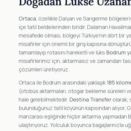
Doğadan Lükse Uzana
Ortaca
, özellikle Dalyan ve Sarıgerme bölgeleri
içe tatil beldelerinden biridir. Dalaman Havaliman
mesafede olması, bölgeyi Türkiye'nin dört bir y
misafirler için önemli bir giriş kapısına dönüştürü
tamamlayıp rotasını hareketli ve lüks
Bodrum y
misafirlerimiz için, aktarmasız ve zamandan ta
çözümleri üretiyoruz.
Ortaca ile Bodrum arasındaki yaklaşık
185 kilom
(otobüs aktarmaları, otogar bekleme süreleri ve 
hale gelebilmektedir.
Destina Transfer
olarak; 
bulunduğunuz tatil köyünün kapısından alıyor, 
manzarası eşliğinde hiçbir aktarma yapmadan B
ulaştırıyoruz. Yolculuk boyunca bagajlarınızla u