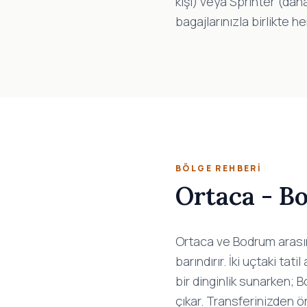
kişi) veya Sprinter (daha
bagajlarınızla birlikte 
BÖLGE REHBERI
Ortaca - B
Ortaca ve Bodrum arasın
barındırır. İki uçtaki tat
bir dinginlik sunarken; 
çıkar. Transferinizden 