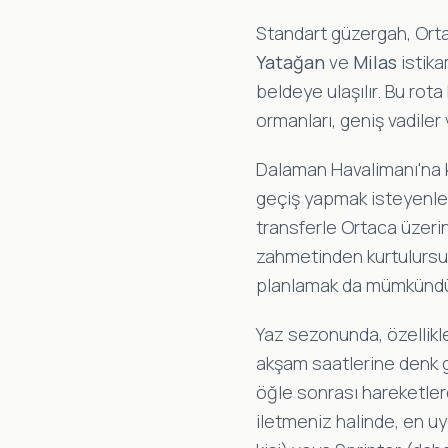
Standart güzergah, Orta
Yatağan
ve
Milas
istika
beldeye ulaşılır. Bu ro
ormanları, geniş vadiler 
Dalaman Havalimanı'na 
geçiş yapmak isteyenler 
transferle Ortaca üzerin
zahmetinden kurtulursun
planlamak da mümkündü
Yaz sezonunda, özellikl
akşam saatlerine denk g
öğle sonrası hareketlerd
iletmeniz halinde, en uy