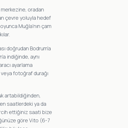
merkezine, oradan
an çevre yoluyla hedef
 boyunca Muğla'nın çam
ılar.
ası doğrudan Bodrum'a
'a indiğinde, aynı
 aracı ayarlama
 veya fotoğraf durağı
k artabildiğinden,
en saatlerdeki ya da
cih ettiğiniz saati bize
lüğünüze göre Vito (6-7