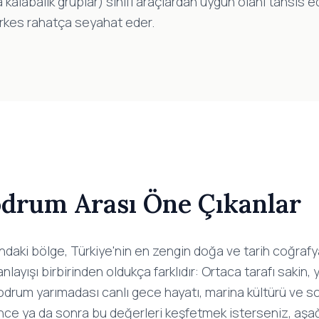
 kalabalık gruplar) sınıfı araçlardan uygun olanı tahsis ed
herkes rahatça seyahat eder.
odrum Arası Öne Çıkanlar
daki bölge, Türkiye'nin en zengin doğa ve tarih coğrafya
il anlayışı birbirinden oldukça farklıdır: Ortaca tarafı sakin,
Bodrum yarımadası canlı gece hayatı, marina kültürü ve s
önce ya da sonra bu değerleri keşfetmek isterseniz, aşağ