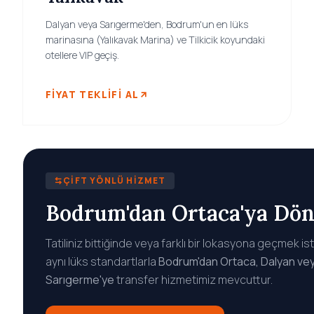
Dalyan veya Sarıgerme'den, Bodrum'un en lüks
marinasına (Yalıkavak Marina) ve Tilkicik koyundaki
otellere VIP geçiş.
FIYAT TEKLIFI AL
ÇIFT YÖNLÜ HIZMET
Bodrum'dan Ortaca'ya Dö
Tatiliniz bittiğinde veya farklı bir lokasyona geçmek is
aynı lüks standartlarla
Bodrum'dan Ortaca, Dalyan ve
Sarıgerme'ye
transfer hizmetimiz mevcuttur.