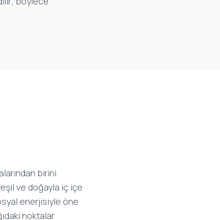
ilir; böylece
larından birini
 yeşil ve doğayla iç içe
osyal enerjisiyle öne
ıdaki noktalar