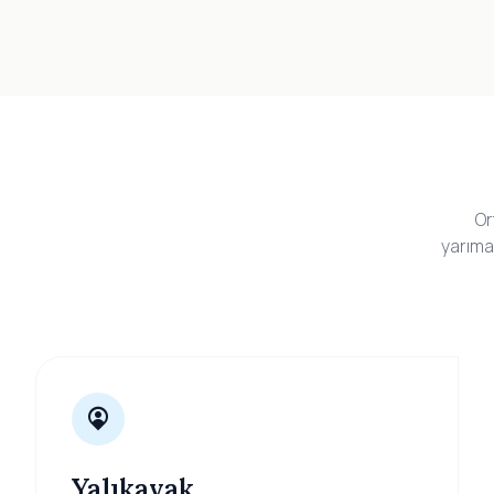
Or
yarıma
Yalıkavak