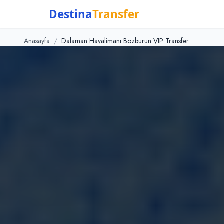
Destina
Transfer
Anasayfa
/
Dalaman Havalimanı Bozburun VIP Transfer