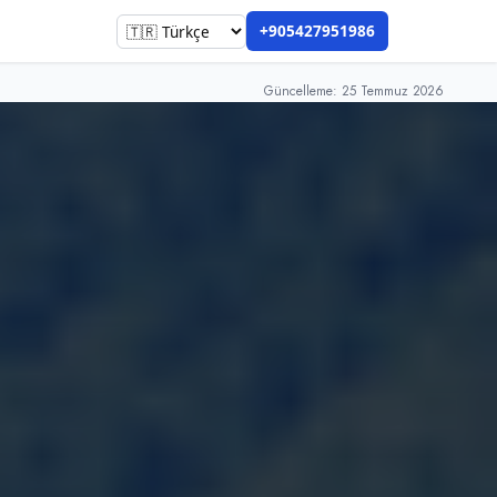
+905427951986
Güncelleme: 25 Temmuz 2026