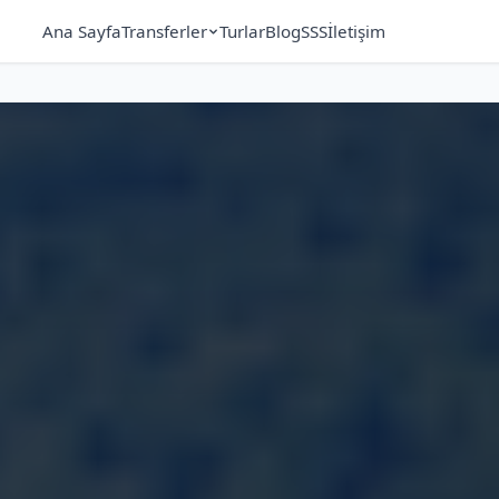
Ana Sayfa
Transferler
Turlar
Blog
SSS
İletişim