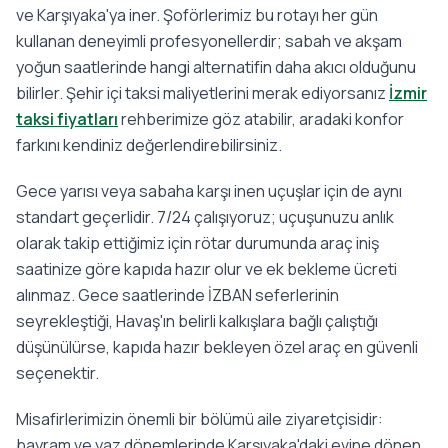
ve Karşıyaka'ya iner. Şoförlerimiz bu rotayı her gün
kullanan deneyimli profesyonellerdir; sabah ve akşam
yoğun saatlerinde hangi alternatifin daha akıcı olduğunu
bilirler. Şehir içi taksi maliyetlerini merak ediyorsanız
İzmir
taksi fiyatları
rehberimize göz atabilir, aradaki konfor
farkını kendiniz değerlendirebilirsiniz.
Gece yarısı veya sabaha karşı inen uçuşlar için de aynı
standart geçerlidir. 7/24 çalışıyoruz; uçuşunuzu anlık
olarak takip ettiğimiz için rötar durumunda araç iniş
saatinize göre kapıda hazır olur ve ek bekleme ücreti
alınmaz. Gece saatlerinde İZBAN seferlerinin
seyrekleştiği, Havaş'ın belirli kalkışlara bağlı çalıştığı
düşünülürse, kapıda hazır bekleyen özel araç en güvenli
seçenektir.
Misafirlerimizin önemli bir bölümü aile ziyaretçisidir:
bayram ve yaz dönemlerinde Karşıyaka'daki evine dönen