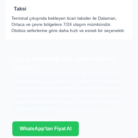
Taksi
Terminal çıkışında bekleyen ticari taksiler ile Dalaman,
Ortaca ve çevre bölgelere 7/24 ulaşım mümkündür.
Otobüs seferlerine göre daha hızlı ve esnek bir seçenektir.
Sayaç Belirsizliği Yok, Sabit Fiyatlı VIP
Transfer
Otobüs seferleri uçuş saatinize bağlı, taksi sayaçla ilerler
ve aktarmalar zaman kaybettirir. Destina VIP transferde
Dalaman Havalimanı'ndan Fethiye, Marmaris, Göcek ve
Dalyan'a ücret önceden netleşir; şoförünüz sizi terminalde
isim tabelasıyla karşılar, bagajınıza yardımcı olur ve
uçuşunuzu takip eder.
WhatsApp'tan Fiyat Al