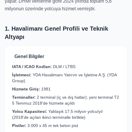
yapar. DHMİ verilerine göre 2024 yılında toplam 5,6
milyonun üzerinde yolcuya hizmet vermiştir.
1. Havalimanı Genel Profili ve Teknik
Altyapı
Genel Bilgiler
IATA / ICAO Kodları:
DLM / LTBS
İşletmeci:
YDA Havalimanı Yatırım ve İşletme A.Ş. (YDA
Group)
Hizmete Giriş:
1981
Terminaller:
2 terminal (iç ve dış hatlar); yeni terminal T2
5 Temmuz 2018'de hizmete açıldı
Yolcu Kapasitesi:
Yaklaşık 17,5 milyon yolcu/yıl
(2018'de açılan ikinci terminalle birlikte)
Pistler:
3.000 x 45 m tek beton pist