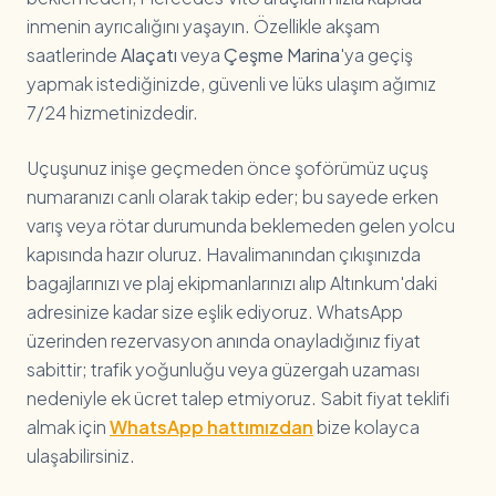
inmenin ayrıcalığını yaşayın. Özellikle akşam
saatlerinde
Alaçatı
veya
Çeşme Marina
'ya geçiş
yapmak istediğinizde, güvenli ve lüks ulaşım ağımız
7/24 hizmetinizdedir.
Uçuşunuz inişe geçmeden önce şoförümüz uçuş
numaranızı canlı olarak takip eder; bu sayede erken
varış veya rötar durumunda beklemeden gelen yolcu
kapısında hazır oluruz. Havalimanından çıkışınızda
bagajlarınızı ve plaj ekipmanlarınızı alıp Altınkum'daki
adresinize kadar size eşlik ediyoruz. WhatsApp
üzerinden rezervasyon anında onayladığınız fiyat
sabittir; trafik yoğunluğu veya güzergah uzaması
nedeniyle ek ücret talep etmiyoruz. Sabit fiyat teklifi
almak için
WhatsApp hattımızdan
bize kolayca
ulaşabilirsiniz.