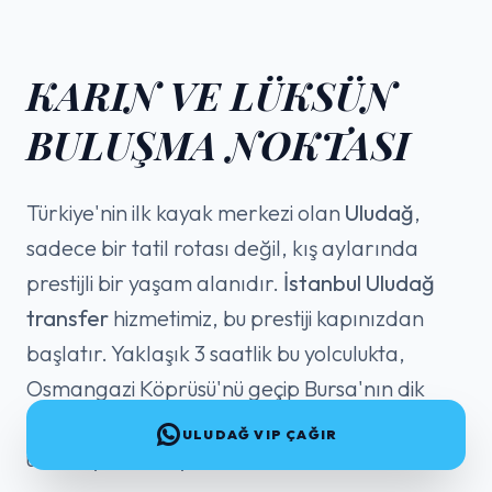
KARIN VE LÜKSÜN
BULUŞMA NOKTASI
Türkiye'nin ilk kayak merkezi olan
Uludağ
,
sadece bir tatil rotası değil, kış aylarında
prestijli bir yaşam alanıdır.
İstanbul Uludağ
transfer
hizmetimiz, bu prestiji kapınızdan
başlatır. Yaklaşık 3 saatlik bu yolculukta,
Osmangazi Köprüsü'nü geçip Bursa'nın dik
dağ yollarını tırmanırken, sürüş güvenliğini en
ULUDAĞ VIP ÇAĞIR
üst seviyede tutuyoruz.