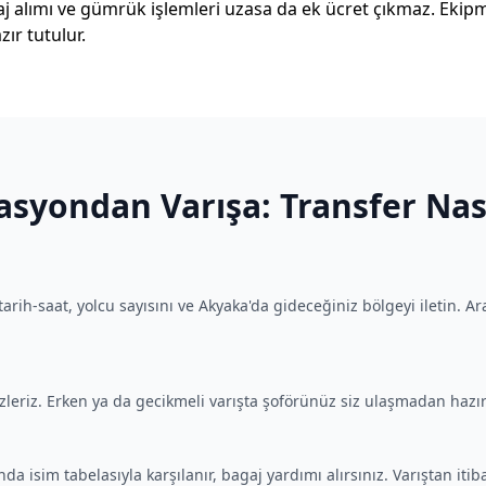
aj alımı ve gümrük işlemleri uzasa da ek ücret çıkmaz. Ekipma
zır tutulur.
syondan Varışa: Transfer Nası
rih-saat, yolcu sayısını ve Akyaka'da gideceğiniz bölgeyi iletin. Ara
izleriz. Erken ya da gecikmeli varışta şoförünüz siz ulaşmadan hazır
da isim tabelasıyla karşılanır, bagaj yardımı alırsınız. Varıştan iti