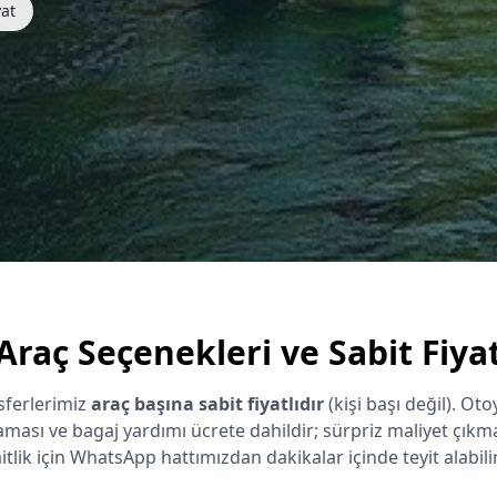
yat
Araç Seçenekleri ve Sabit Fiya
ferlerimiz
araç başına sabit fiyatlıdır
(kişi başı değil). Oto
aması ve bagaj yardımı ücrete dahildir; sürpriz maliyet çıkma
tlik için WhatsApp hattımızdan dakikalar içinde teyit alabilir