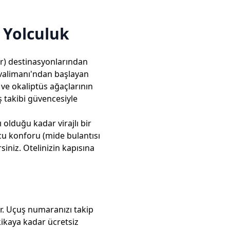
 Yolculuk
hir) destinasyonlarından
Havalimanı'ndan başlayan
 ve okaliptüs ağaçlarının
ş takibi güvencesiyle
olduğu kadar virajlı bir
lcu konforu (mide bulantısı
siniz. Otelinizin kapısına
ar. Uçuş numaranızı takip
kikaya kadar ücretsiz