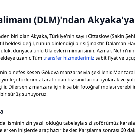
limanı (DLM)'ndan Akyaka'ya
den biri olan Akyaka, Türkiye'nin sayılı Cittaslow (Sakin Şe
 tatil beldesi değil, ruhun dinlendiği bir sığınaktır. Dalaman 
lculuk, dünyaca ünlü Ula evleri mimarisinin, Azmak Nehri'nin
 beldeye uzanır. Tüm
transfer hizmetlerimiz
sabit fiyat ve uçu
nin o nefes kesen Gökova manzarasıyla şekillenir. Manzaralı 
yimli şoförlerimiz tarafından hız sınırlarına uyularak ve yo
lir. Dilerseniz manzara için kısa bir fotoğraf molası verebilir
i bir sürüş sunuyoruz.
ma
a, ismininizin yazılı olduğu tabelayla sizi şoförümüz karşıl
ve erken inişlerde araç hazır bekler. Karşılama sonrası 60 da