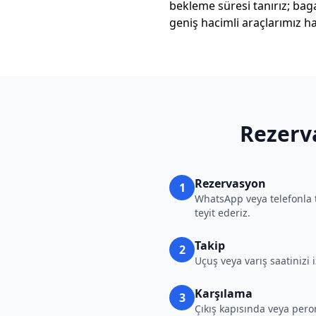
bekleme süresi tanırız; bag
geniş hacimli araçlarımız ha
Rezerva
Rezervasyon
1
WhatsApp veya telefonla ta
teyit ederiz.
Takip
2
Uçuş veya varış saatinizi 
Karşılama
3
Çıkış kapısında veya peron