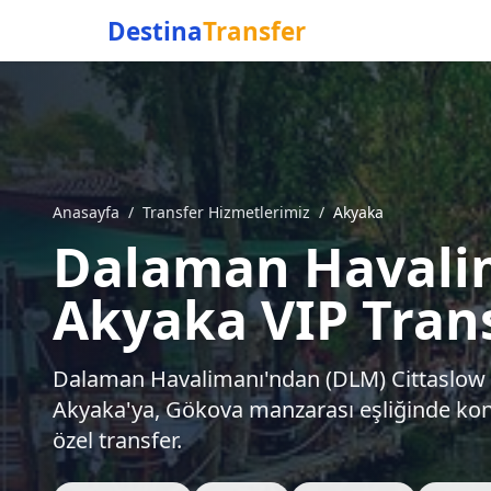
Destina
Transfer
Anasayfa
/
Transfer Hizmetlerimiz
/
Akyaka
Dalaman Havali
Akyaka VIP Tran
Dalaman Havalimanı'ndan (DLM) Cittaslow u
Akyaka'ya, Gökova manzarası eşliğinde konf
özel transfer.