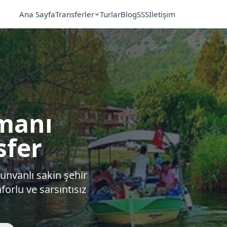
Ana Sayfa
Transferler
Turlar
Blog
SSS
İletişim
manı
sfer
nvanlı sakin şehir
orlu ve sarsıntısız