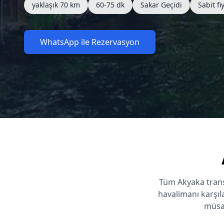
yaklaşık 70 km
60-75 dk
Sakar Geçidi
Sabit fi
WhatsApp ile Rezervasyon
Tüm Akyaka trans
havalimanı karşıl
müsai