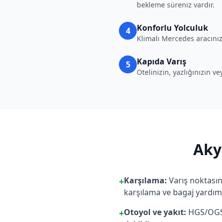
bekleme süreniz vardır.
Konforlu Yolculuk
4
Klimalı Mercedes aracınız
Kapıda Varış
5
Otelinizin, yazlığınızın v
Aky
Karşılama:
Varış noktasın
+
karşılama ve bagaj yardım
Otoyol ve yakıt:
HGS/OGS g
+