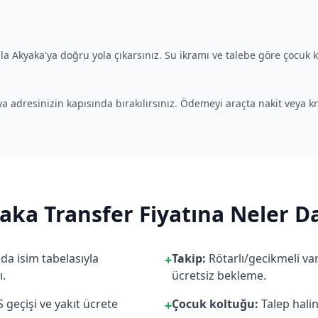
la Akyaka'ya doğru yola çıkarsınız. Su ikramı ve talebe göre çocuk k
eya adresinizin kapısında bırakılırsınız. Ödemeyi araçta nakit veya kre
aka Transfer Fiyatına Neler Da
da isim tabelasıyla
Takip:
Rötarlı/gecikmeli va
+
ı.
ücretsiz bekleme.
eçişi ve yakıt ücrete
Çocuk koltuğu:
Talep hali
+