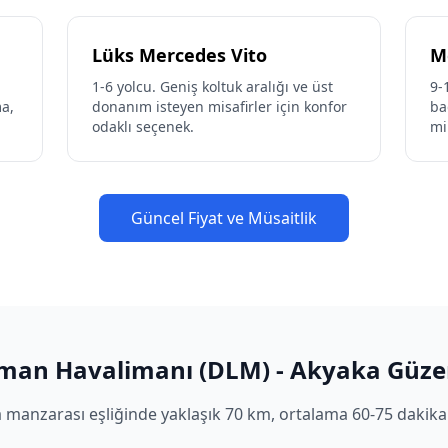
Lüks Mercedes Vito
M
1-6 yolcu. Geniş koltuk aralığı ve üst
9-
ma,
donanım isteyen misafirler için konfor
ba
odaklı seçenek.
mi
Güncel Fiyat ve Müsaitlik
man Havalimanı (DLM) - Akyaka Güze
 manzarası eşliğinde yaklaşık 70 km, ortalama 60-75 dakikalı