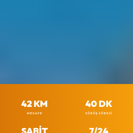
42 KM
40 DK
MESAFE
SÜRÜŞ SÜRESI
SABİT
7/24