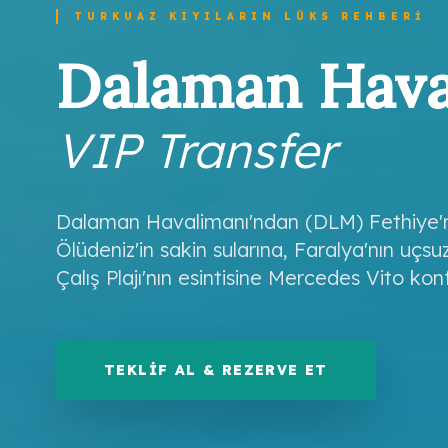
TURKUAZ KIYILARIN LÜKS REHBERI
Dalaman Hava
VIP Transfer
Dalaman Havalimanı'ndan (DLM) Fethiye'nin
Ölüdeniz'in sakin sularına, Faralya'nın uç
Çalış Plajı'nın esintisine Mercedes Vito kon
TEKLIF AL & REZERVE ET