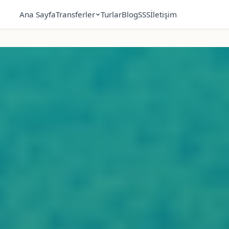
Ana Sayfa
Transferler
Turlar
Blog
SSS
İletişim