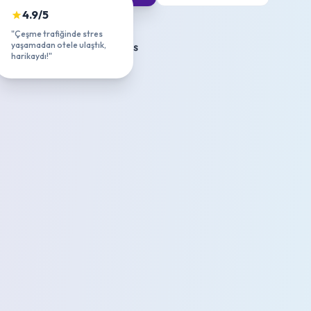
4.9/5
"Çeşme trafiğinde stres
yaşamadan otele ulaştık,
harikaydı!"