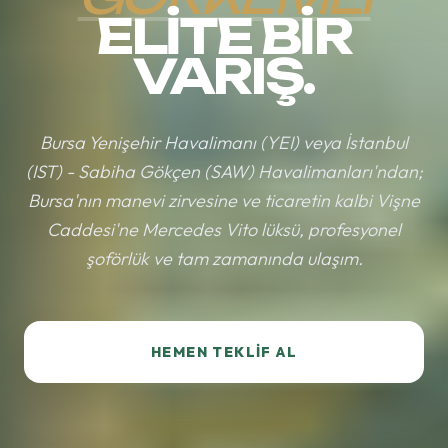
ELITE BIR
VARIŞ.
Bursa Yenişehir Havalimanı (YEI) veya İstanbul
(IST) - Sabiha Gökçen (SAW) Havalimanları'ndan;
Bursa'nın manevi zirvesine ve ticaretin kalbi Vişne
Caddesi'ne Mercedes Vito lüksü, profesyonel
şoförlük ve tam zamanında ulaşım.
HEMEN TEKLIF AL