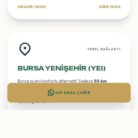
MESAFE: 125 KM
SÜRE: 90 DK
YEREL BAĞLANTI
BURSA YENIŞEHIR (YEI)
Bursa içi en konforlu alternatif. Sadece
50 km
mesafede, Ankara yolu üzerinden trafik yoğunluğuna
VIP ARAÇ ÇAĞIR
girmeden
45 dakikalık
bir sürede VIP transfer
ayrıcalığı sunar.
MESAFE: 50 KM
SÜRE: 45 DK