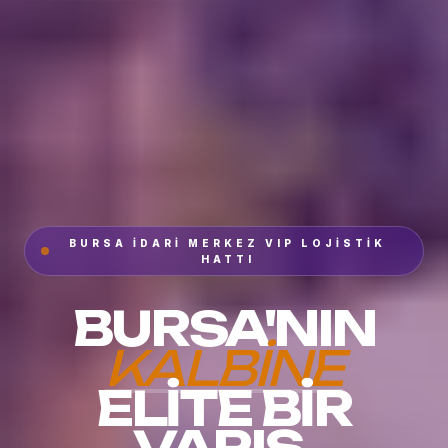
BURSA İDARI MERKEZ VIP LOJISTIK
HATTI
BURSA'NIN
KALBINE
ELITE BIR
VARIŞ.