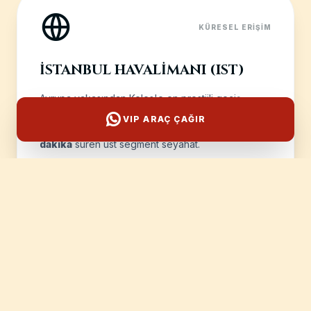
KÜRESEL ERIŞIM
İSTANBUL HAVALIMANI (IST)
Avrupa yakasından Keles'e en prestijli geçiş.
Kuzey Marmara Otoyolu ve Osmangazi Köprüsü
VIP ARAÇ ÇAĞIR
üzerinden yaklaşık
230 km
mesafede,
3 saat 15
dakika
süren üst segment seyahat.
MESAFE: 230 KM
SÜRE: 195 DK
EGE KORIDORU