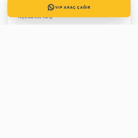
profesyonel bağlantı. Yaklaşık
115 km
mesafede,
1
VIP ARAÇ ÇAĞIR
saat 15 dakika
içerisinde doğrudan sanayi bölgesi
veya adrese varış.
MESAFE: 115 KM
SÜRE: 75 DK
KÜRESEL AKTARMA
İSTANBUL HAVALIMANI (IST)
Kuzey Marmara Otoyolu rotasıyla en lüks ve prestijli
geçiş. Yaklaşık
140 km
mesafede,
1 saat 45
dakikalık
kesintisiz ve sarsıntısız bir kurumsal
seyahat deneyimi.