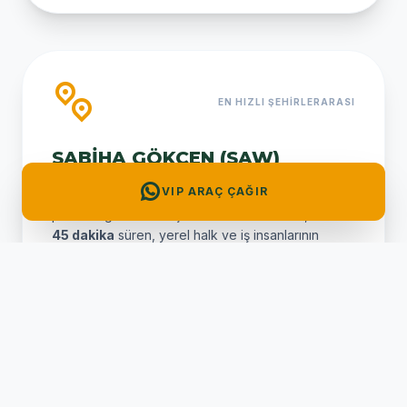
EN HIZLI ŞEHIRLERARASI
SABIHA GÖKÇEN (SAW)
VIP ARAÇ ÇAĞIR
Anadolu yakasından Büyükorhan yaylalarına en
pratik bağlantı. Yaklaşık
210 km
mesafede,
2 saat
45 dakika
süren, yerel halk ve iş insanlarının
favori rotası.
MESAFE: 210 KM
SÜRE: 165 DK