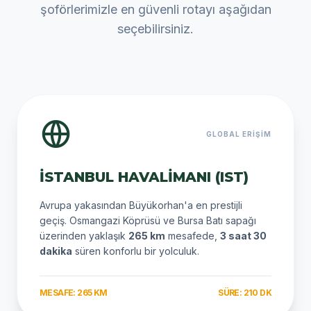
şoförlerimizle en güvenli rotayı aşağıdan
seçebilirsiniz.
GLOBAL ERIŞIM
İSTANBUL HAVALIMANI (IST)
Avrupa yakasından Büyükorhan'a en prestijli
geçiş. Osmangazi Köprüsü ve Bursa Batı sapağı
üzerinden yaklaşık
265 km
mesafede,
3 saat 30
dakika
süren konforlu bir yolculuk.
MESAFE: 265 KM
SÜRE: 210 DK