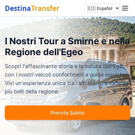
Destina
Transfer
I Nostri Tour a Smirne e nella
Regione dell'Egeo
Scopri l'affascinante storia e la natura dell'Egeo
con i nostri veicoli confortevoli e guide esperte.
Vivi un'esperienza unica tra i siti storici e turistici
più belli della regione.
Prenota Subito