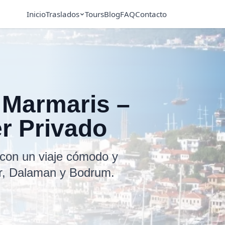
Inicio
Traslados
Tours
Blog
FAQ
Contacto
P Marmaris –
er Privado
 con un viaje cómodo y
ir, Dalaman y Bodrum.