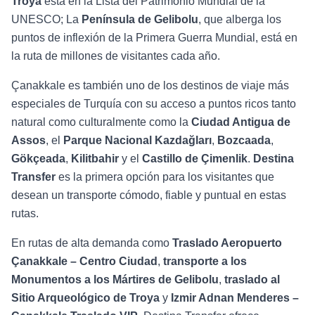
Troya
está en la Lista del Patrimonio Mundial de la
UNESCO; La
Península de Gelibolu
, que alberga los
puntos de inflexión de la Primera Guerra Mundial, está en
la ruta de millones de visitantes cada año.
Çanakkale es también uno de los destinos de viaje más
especiales de Turquía con su acceso a puntos ricos tanto
natural como culturalmente como la
Ciudad Antigua de
Assos
, el
Parque Nacional Kazdağları
,
Bozcaada
,
Gökçeada
,
Kilitbahir
y el
Castillo de Çimenlik
.
Destina
Transfer
es la primera opción para los visitantes que
desean un transporte cómodo, fiable y puntual en estas
rutas.
En rutas de alta demanda como
Traslado Aeropuerto
Çanakkale – Centro Ciudad
,
transporte a los
Monumentos a los Mártires de Gelibolu
,
traslado al
Sitio Arqueológico de Troya
y
Izmir Adnan Menderes –