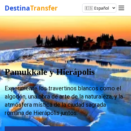
Destina
Transfer
Pamukkale y Hierápolis
Experimente los travertinos blancos como el
algodón, una obra de arte de la naturaleza, y la
atmósfera mística de la ciudad sagrada
romana de Hierápolis juntos.