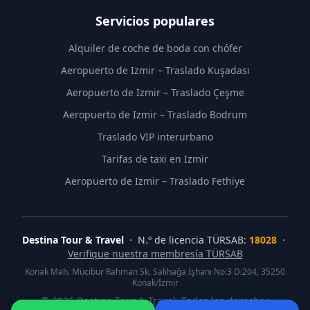
Servicios populares
Alquiler de coche de boda con chófer
Aeropuerto de Izmir – Traslado Kuşadası
Aeropuerto de Izmir – Traslado Çeşme
Aeropuerto de Izmir – Traslado Bodrum
Traslado VIP interurbano
Tarifas de taxi en Izmir
Aeropuerto de Izmir – Traslado Fethiye
Destina Tour & Travel
· N.º de licencia TÜRSAB:
18028
·
Verifique nuestra membresía TÜRSAB
Konak Mah. Mücibur Rahman Sk. Salihağa İşhanı No:3 D:204, 35250
Konak/İzmir
©
2026
Destina Tour & Travel. Todos los derechos