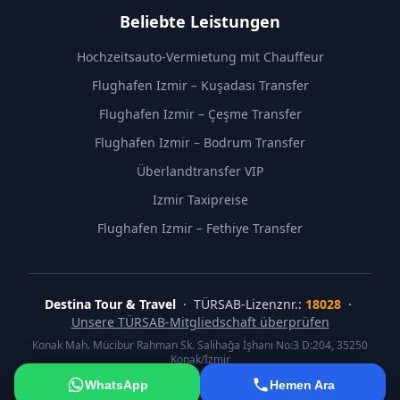
Beliebte Leistungen
Hochzeitsauto-Vermietung mit Chauffeur
Flughafen Izmir – Kuşadası Transfer
Flughafen Izmir – Çeşme Transfer
Flughafen Izmir – Bodrum Transfer
Überlandtransfer VIP
Izmir Taxipreise
Flughafen Izmir – Fethiye Transfer
Destina Tour & Travel
· TÜRSAB-Lizenznr.:
18028
·
Unsere TÜRSAB-Mitgliedschaft überprüfen
Konak Mah. Mücibur Rahman Sk. Salihağa İşhanı No:3 D:204, 35250
Konak/İzmir
©
2026
Destina Tour & Travel. Alle Rechte vorbehalten.
WhatsApp
Hemen Ara