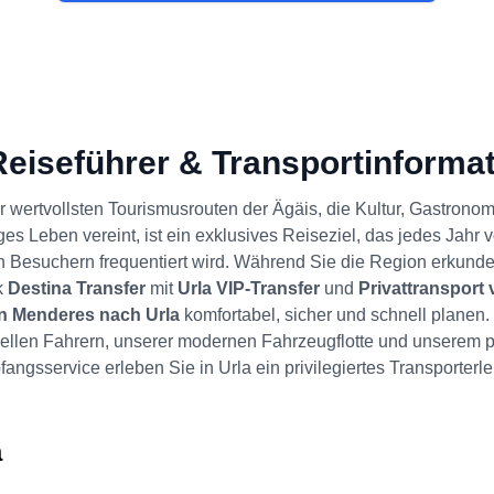
Reiseführer & Transportinforma
er wertvollsten Tourismusrouten der Ägäis, die Kultur, Gastrono
ges Leben vereint, ist ein exklusives Reiseziel, das jedes Jahr v
 Besuchern frequentiert wird. Während Sie die Region erkund
k
Destina Transfer
mit
Urla VIP-Transfer
und
Privattransport
n Menderes nach Urla
komfortabel, sicher und schnell planen.
nellen Fahrern, unserer modernen Fahrzeugflotte und unserem p
angsservice erleben Sie in Urla ein privilegiertes Transporterle
a