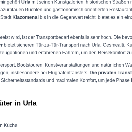
zmir gehört
Urla
mit seinen Kunstgalerien, historischen Straßen 
azurblauen Buchten und gastronomisch orientierten Restaurants 
 Stadt
Klazomenai
bis in die Gegenwart reicht, bietet es ein ei
reist wird, ist der Transportbedarf ebenfalls sehr hoch. Die bev
er
bietet sicheren Tür-zu-Tür-Transport nach Urla, Cesmealti, Ku
rzeugoptionen und erfahrenen Fahrern, um den Reisekomfort zu
ersport, Bootstouren, Kunstveranstaltungen und natürlichen
ungen, insbesondere bei Flughafentransfers.
Die privaten Trans
 Sicherheitsstandards und maximalen Komfort, um jede Phase Ih
ter in Urla
en Küche