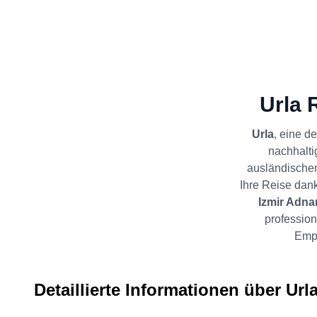
Urla 
Urla
, eine d
nachhalti
ausländischen
Ihre Reise dan
Izmir Adna
professio
Empf
Detaillierte Informationen über Url