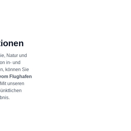
tionen
mie, Natur und
on in- und
en, können Sie
 vom Flughafen
 Mit unseren
ünktlichen
bnis.