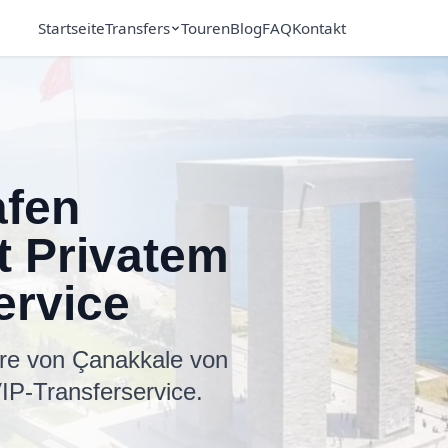
Startseite
Transfers
Touren
Blog
FAQ
Kontakt
afen
it Privatem
ervice
häre von Çanakkale von
IP-Transferservice.