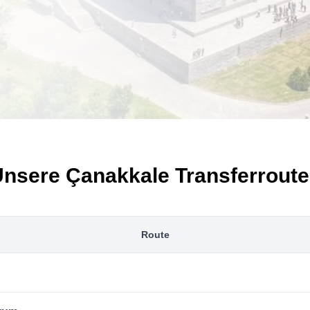
nsere Çanakkale Transferrout
Route