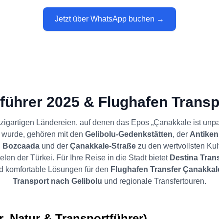
Jetzt über WhatsApp buchen →
führer 2025 & Flughafen Transp
zigartigen Ländereien, auf denen das Epos „Çanakkale ist unpa
 wurde, gehören mit den
Gelibolu-Gedenkstätten
, der
Antiken
,
Bozcaada
und der
Çanakkale-Straße
zu den wertvollsten Kul
len der Türkei. Für Ihre Reise in die Stadt bietet
Destina Tran
d komfortable Lösungen für den
Flughafen Transfer Çanakkal
Transport nach Gelibolu
und regionale Transfertouren.
, Natur & Transportführer)