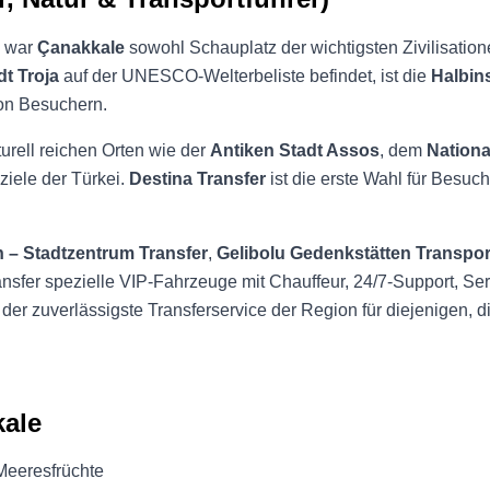
, war
Çanakkale
sowohl Schauplatz der wichtigsten Zivilisation
dt Troja
auf der UNESCO-Welterbeliste befindet, ist die
Halbins
von Besuchern.
urell reichen Orten wie der
Antiken Stadt Assos
, dem
Nationa
iele der Türkei.
Destina Transfer
ist die erste Wahl für Besuc
 – Stadtzentrum Transfer
,
Gelibolu Gedenkstätten Transpor
ransfer spezielle VIP-Fahrzeuge mit Chauffeur, 24/7-Support, Se
t der zuverlässigste Transferservice der Region für diejenigen, 
kale
 Meeresfrüchte