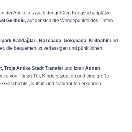
en der Antike als auch der größten Kriegsschauplätze
el Gelibolu
, auf der sich die Wendepunkte des Ersten
lpark Kazdağları
,
Bozcaada
,
Gökçeada
,
Kilitbahir
und
her, die bequemen, zuverlässigen und pünktlichen
t
,
Troja Antike Stadt Transfer
und
Izmir Adnan
rvice von Tür zu Tür, Kindersitzoption und eine große
die Geschichts-, Kultur- und Naturrouten erkunden