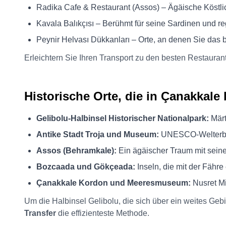
Radika Cafe & Restaurant (Assos) – Ägäische Köstli
Kavala Balıkçısı – Berühmt für seine Sardinen und r
Peynir Helvası Dükkanları – Orte, an denen Sie das 
Erleichtern Sie Ihren Transport zu den besten Restauran
Historische Orte, die in Çanakkale
Gelibolu-Halbinsel Historischer Nationalpark:
Märt
Antike Stadt Troja und Museum:
UNESCO-Welterbe, 
Assos (Behramkale):
Ein ägäischer Traum mit sein
Bozcaada und Gökçeada:
Inseln, die mit der Fähre
Çanakkale Kordon und Meeresmuseum:
Nusret Mi
Um die Halbinsel Gelibolu, die sich über ein weites Gebi
Transfer
die effizienteste Methode.