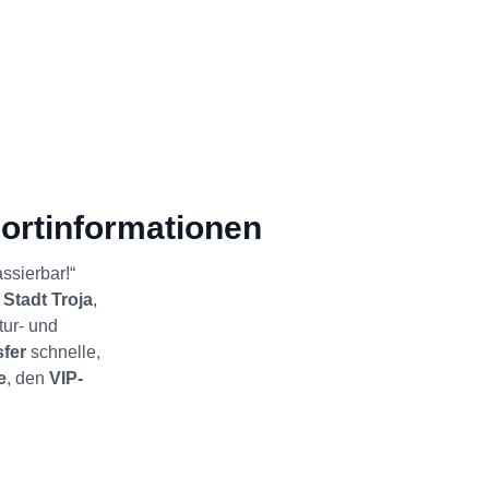
ortinformationen
ssierbar!“
 Stadt Troja
,
tur- und
sfer
schnelle,
e
, den
VIP-